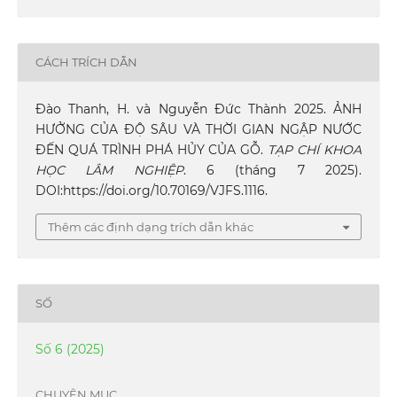
CÁCH TRÍCH DẪN
Đào Thanh, H. và Nguyễn Đức Thành 2025. ẢNH
HƯỞNG CỦA ĐỘ SÂU VÀ THỜI GIAN NGẬP NƯỚC
ĐẾN QUÁ TRÌNH PHÁ HỦY CỦA GỖ.
TẠP CHÍ KHOA
HỌC LÂM NGHIỆP
. 6 (tháng 7 2025).
DOI:https://doi.org/10.70169/VJFS.1116.
Thêm các định dạng trích dẫn khác
SỐ
Số 6 (2025)
CHUYÊN MỤC