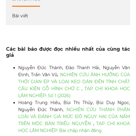
Bài viết
Các bài báo được đọc nhiều nhất của cùng tác
giả
Nguyễn Đức Thành, Đào Thanh Hải, Nguyễn Văn
Định, Trần Văn Vũ,
NGHIÊN CỨU ẢNH HƯỞNG CỦA
THỜI GIAN ÉP VÀ LOẠI KEO DÁN ĐẾN TÍNH CHẤT
CẤU KIỆN GỖ HÌNH CHỮ C
,
TẠP CHÍ KHOA HỌC
LÂM NGHIỆP: Số 1 (2026)
Hoàng Trung Hiếu, Bùi Thị Thủy, Bùi Duy Ngọc,
Nguyễn Đức Thành,
NGHIÊN CỨU THÀNH PHẦN
LOÀI VÀ ĐÁNH GIÁ MỨC ĐỘ NGUY HẠI CỦA NẤM
TRÊN MỘC BẢN TRIỀU NGUYỄN
,
TẠP CHÍ KHOA
HỌC LÂM NGHIỆP: Bài chấp nhận đăng