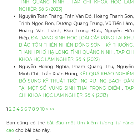
TỈNH QUẢNG NINH
,
TẠP CHÍ KHOA HỌC LÂM
NGHIỆP: Số 5 (2023)
Nguyễn Toàn Thắng, Trần Văn Đô, Hoàng Thanh Sơn,
Trịnh Ngọc Bon, Dương Quang Trung, Vũ Tiến Lâm,
Hoàng Văn Thành, Đào Trung Đức, Nguyễn Hữu
Hiệp,
ĐA DẠNG SINH HỌC LOÀI CÂY RỪNG TẠI KHU
B ẢO TỒN THIÊN NHIÊN ĐỒNG SƠN - KỲ THƯỢNG,
THÀNH PHỐ HẠ LONG, TỈNH QUẢNG NINH
,
TẠP CHÍ
KHOA HỌC LÂM NGHIỆP: Số 4 (2022)
Nguyễn Hoàng Nghĩa, Phạm Quang Thu, Nguyễn
Minh Chí , Trần Xuân Hưng,
KẾT QUẢ KHẢO NGHIỆM
BỔ SUNG KỸ THUẬT TRÔ ̀ NG RƯ ̀ NG BẠCH ĐÀN
TẠI MỘT SỐ VÙNG SINH THÁI TRỌNG ĐIỂM
,
TẠP
CHÍ KHOA HỌC LÂM NGHIỆP: Số 4 (2013)
1
2
3
4
5
6
7
8
9
10
>
>>
Bạn cũng có thể
bắt đầu một tìm kiếm tương tự nâng
cao
cho bài báo này.