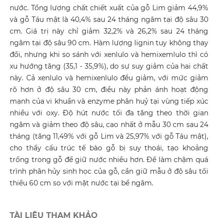
nước. Tổng lượng chất chiết xuất của gỗ Lim giảm 44,9%
và gỗ Táu mật là 40,4% sau 24 tháng ngâm tại độ sâu 30
cm. Giá trị này chỉ giảm 32,2% và 26,2% sau 24 tháng
ngâm tại độ sâu 90 cm. Hàm lượng lignin tuy không thay
đổi, nhưng khi so sánh với xenlulo và hemixemlulo thì có
xu hướng tăng (35,1 - 35,9%), do sự suy giảm của hai chất
này. Cả xenlulo và hemixenlulo đều giảm, với mức giảm
rõ hơn ở độ sâu 30 cm, điều này phản ánh hoạt động
mạnh của vi khuẩn và enzyme phân huỷ tại vùng tiếp xúc
nhiều với oxy. Độ hút nước tối đa tăng theo thời gian
ngâm và giảm theo độ sâu, cao nhất ở mẫu 30 cm sau 24
tháng (tăng 11,49% với gỗ Lim và 25,97% với gỗ Táu mật),
cho thấy cấu trúc tế bào gỗ bị suy thoái, tạo khoảng
trống trong gỗ để giữ nước nhiều hơn. Để làm chậm quá
trình phân hủy sinh học của gỗ, cần giữ mẫu ở độ sâu tối
thiểu 60 cm so với mặt nước tại bể ngâm.
TÀI LIỆU THAM KHẢO