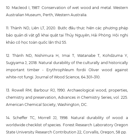
10. Macleod I, 1987. Conservation of wet wood and metal. Western
Australian Museum, Perth, Western Australia.
11. Thành ND, Liên LT, 2020. Bước đầu thực hiện các phương pháp
bảo quản di vật gỗ khai quật tại Thủy Nguyên, Hải Phòng. Hội nghị
khảo cổ học toàn quốc lần thứ 55.
12. Thành ND, Nishimura H, Imai T, Watanabe T, Kohdzuma Y,
Sugiyama J, 2018. Natural durability of the culturally and historically
important timber - Erythrophleum fordii Oliver wood against
white-rot fungi. Journal of Wood Science, 64:301–310.
13. Rowell RM, Barbour RJ, 1990. Archaeological wood, properties,
chemistry and preservation, Advances in Chemistry Series, vol. 225.
American Chemical Society, Washington, DC.
14. Scheffer TC, Morrell JJ, 1998. Natural durability of wood: a
worldwide checklist of species. Forest Research Laboratory Oregon
State University Research Contribution 22, Corvallis, Oregon, 58 pp.