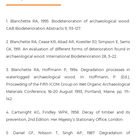
1. Blanchette RA, 1995. Biodeterioration of archaeological wood.
CAB Biodeterioration Abstracts 9, 113–127.
2. Blanchette RA, Cease KR, Abad AR, Koestler RJ, Simpson E, Sams
GK, 1991. An evaluation of different forms of deterioration found in
archaeological wood. International Biodeterioration 28, 3–22.
3. Blanchette RA, Hoffmann P, 1994. Degradation processes in
waterlogged archaeological wood. In: Hoffmann, P. (Ed.),
Proceeding of the Fifth ICOM Group on Wet Organic Archaeological
Materials Conference, 16–20 August 1993, Portland, Maine, pp. 111–
142.
4. Cartwright KG, Findley WPK, 1958. Decay of timber and its
prevention, 2nd Edition. Her Majesty’s Stationary Office, London.
5. Daniel GF, Nilsson T, Singh AP, 1987. Degradation of