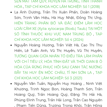
SẾN MẬT TAM QUY, HUYỆN HÀ TRUNG, TỈNH THANH
HÓA
,
TẠP CHÍ KHOA HỌC LÂM NGHIỆP: Số 1 (2018)
La Ánh Dương, Trần Thị Xuân Phấn, Doãn Hoàng
Sơn, Trịnh Văn Hiệu, Hà Huy Nhật, Đồng Thị Ưng,
HIỆN TRẠNG PHÂN BỐ VÀ ĐẶC ĐIỂM LÂM HỌC
LOÀI CĂM XE (Xylia xylocarpa (Roxb.) Taub.) TẠI MỘT
SỐ TỈNH THUỘC KHU VỰC NAM TRUNG BỘ
,
TẠP
CHÍ KHOA HỌC LÂM NGHIỆP: Số 4 (2024)
Nguyễn Hoàng Hương, Trần Việt Hà, Cao Thị Thu
Hiền, Lê Tuấn Anh, Vũ Thị Huyền, Vũ Thị Huyền,
TƯƠNG QUAN GIỮA NHÂN TỐ ĐIỀU TRA LÂM PHẦN
VỚI CH Ỉ TIÊU LÝ, HÓA TÍNH ĐẤT VÀ THỜI GIAN B Ỏ
HÓA CỦA RỪNG PHỤC HỒI SAU CANH TÁC NƯƠNG
RẪY TẠI HUY ỆN MỘC CHÂU, TỈ NH SƠN LA
,
TẠP
CHÍ KHOA HỌC LÂM NGHIỆP: Số 3 (2021)
Nguyễn Văn Tuấn, Nguyễn Huy Hoàng , Ninh Việt
Khương, Trịnh Ngọc Bon, Hoàng Thanh Sơn, Trần
Hoàng Quý, Trần Hoàng Quý, Đặng Thị Hải Hà,
Phùng Đình Trung, Trần Hải Long, Trần Cao Nguyên
, Phạm Tiến Dũng, Trương Trọng Khôi, Trần Hồng