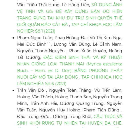
Vân, Triệu Thái Hưng, Lê Hồng Liên,
SỬ DỤNG ẢNH
VỆ TINH VÀ GIS ĐỂ XÂY DỰNG BẢN ĐỒ HIỆN
TRẠNG RỪNG TẠI KHU DỰ TRỮ SINH QUYỂN THẾ
GIỚI QUẦN ĐẢO CÁT BÀ
,
TẠP CHÍ KHOA HỌC LÂM
NGHIỆP: Số 1 (2021)
Phạm Ngọc Tuân, Phan Hoàng Đại, Võ Thị Kim Nga,
Mai Đức Bình``, Lương Văn Dũng, Lê Cảnh Nam,
Nguyễn Thanh Nguyên , Phan Xuân Huyên, Hoàng
Tất Dương,
ĐẶC ĐIỂM SINH THÁI VÀ KỸ THUẬT
NHÂN GIỐNG LOÀI THANH MAI (Myrica esculenta
Buch. - Ham. ex D. Don) BẰNG PHƯƠNG PHÁP
NUÔI CẤY MÔ TẠI LÂM ĐỒNG
,
TẠP CHÍ KHOA HỌC
LÂM NGHIỆP: Số 6 (2021)
Trần Văn Đô , Nguyễn Toàn Thắng, Vũ Tiến Lâm,
Hoàng Văn Thành, Hoàng Thanh Sơn, Nguyễn Trọng
Minh, Trần Anh Hải, Dương Quang Trung, Nguyễn
Văn Tuấn, Nguyễn Huy Hoàng, Phạm Tiến Dũng ,
Đào Trung Đức , Dương Trọng Khôi,
CẤU TRÚC VÀ
SINH KHỐI RỪNG TỰ NHIÊN TẠI HUYỆN BA CHẼ,