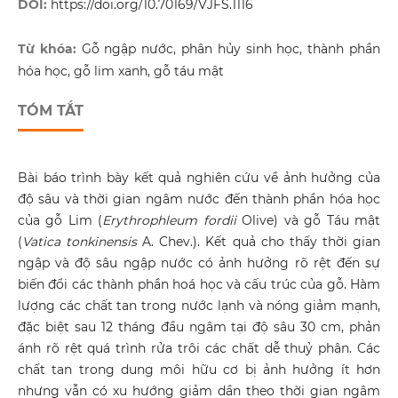
DOI:
https://doi.org/10.70169/VJFS.1116
Từ khóa:
Gỗ ngập nước, phân hủy sinh học, thành phần
hóa học, gỗ lim xanh, gỗ táu mật
TÓM TẮT
Bài báo trình bày kết quả nghiên cứu về ảnh hưởng của
độ sâu và thời gian ngâm nước đến thành phần hóa học
của gỗ Lim (
Erythrophleum fordii
Olive) và gỗ Táu mật
(
Vatica tonkinensis
A. Chev.). Kết quả cho thấy thời gian
ngập và độ sâu ngập nước có ảnh hưởng rõ rệt đến sự
biến đổi các thành phần hoá học và cấu trúc của gỗ. Hàm
lượng các chất tan trong nước lạnh và nóng giảm mạnh,
đặc biệt sau 12 tháng đầu ngâm tại độ sâu 30 cm, phản
ánh rõ rệt quá trình rửa trôi các chất dễ thuỷ phân. Các
chất tan trong dung môi hữu cơ bị ảnh hưởng ít hơn
nhưng vẫn có xu hướng giảm dần theo thời gian ngâm