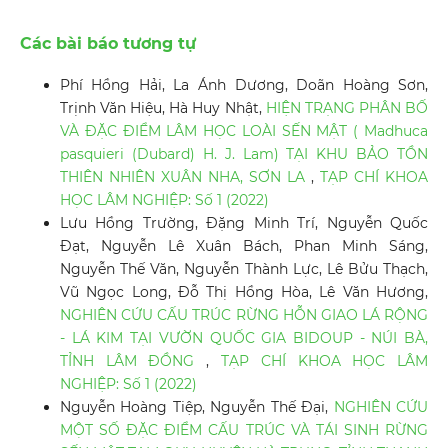
Các bài báo tương tự
Phí Hồng Hải, La Ánh Dương, Doãn Hoàng Sơn,
Trịnh Văn Hiệu, Hà Huy Nhật,
HIỆN TRẠNG PHÂN BỐ
VÀ ĐẶC ĐIỂM LÂM HỌC LOÀI SẾN MẬT ( Madhuca
pasquieri (Dubard) H. J. Lam) TẠI KHU BẢO TỒN
THIÊN NHIÊN XUÂN NHA, SƠN LA
,
TẠP CHÍ KHOA
HỌC LÂM NGHIỆP: Số 1 (2022)
Lưu Hồng Trường, Đặng Minh Trí, Nguyễn Quốc
Đạt, Nguyễn Lê Xuân Bách, Phan Minh Sáng,
Nguyễn Thế Văn, Nguyễn Thành Lực, Lê Bửu Thạch,
Vũ Ngọc Long, Đỗ Thị Hồng Hòa, Lê Văn Hương,
NGHIÊN CỨU CẤU TRÚC RỪNG HỖN GIAO LÁ RỘNG
- LÁ KIM TẠI VƯỜN QUỐC GIA BIDOUP - NÚI BÀ,
TỈNH LÂM ĐỒNG
,
TẠP CHÍ KHOA HỌC LÂM
NGHIỆP: Số 1 (2022)
Nguyễn Hoàng Tiệp, Nguyễn Thế Đại,
NGHIÊN CỨU
MỘT SỐ ĐẶC ĐIỂM CẤU TRÚC VÀ TÁI SINH RỪNG