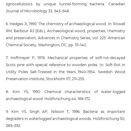
lignocellulosics by unique tunnel-forming bacteria. Canadian
Journal of Microbiology 33, 943–948.
6. Hedges JI, 1990. The chemistry of archaeological wood. In: Rowell
RM, Barbour RJ (Eds.), Archaeological wood, properties, chemistry
and preservation, Advances in Chemistry Series, vol. 225. American
Chemical Society, Washington, DC, pp. 111–140.
7. Hoffmeyer P, 1976. Mechanical properties of soft-rot-decayed
Scots pine with special reference to wooden poles. In: Soft-Rot in
Utility Poles Salt-Treated in the Years 1940–1954. Swedish Wood
Preservation Institute, Stockholm 117, 211–255.
8. Kim YS, 1990. Chemical characteristics of water-logged
archaeological wood. Holzforschung 44, 169–172.
9. Kim YS, Singh AP, Nilsson T, 1996. Bacteria as important
degraders in waterlogged archaeological woods. Holzforschung 50,
389–392.