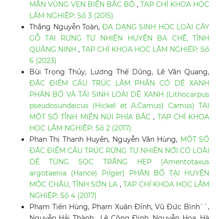
MẶN VÙNG VEN BIỂN BẮC BỘ
,
TẠP CHÍ KHOA HỌC
LÂM NGHIỆP: Số 3 (2015)
Thắng Nguyễn Toàn,
ĐA DẠNG SINH HỌC LOÀI CÂY
GỖ TẠI RỪNG TỰ NHIÊN HUYỆN BA CHẼ, TỈNH
QUẢNG NINH
,
TẠP CHÍ KHOA HỌC LÂM NGHIỆP: Số
6 (2023)
Bùi Trọng Thủy, Lương Thế Dũng, Lê Văn Quang,
ĐẶC ĐIỂM CẤU TRÚC LÂM PHẦN CÓ DẺ XANH
PHÂN BỐ VÀ TÁI SINH LOÀI DẺ XANH (Lithocarpus
pseudosundaicus (Hickel et A.Camus) Camus) TẠI
MỘT SỐ TỈNH MIỀN NÚI PHÍA BẮC
,
TẠP CHÍ KHOA
HỌC LÂM NGHIỆP: Số 2 (2017)
Phan Thị Thanh Huyền, Nguyễn Văn Hùng,
MỘT SỐ
ĐẶC ĐIỂM CẤU TRÚC RỪNG TỰ NHIÊN NƠI CÓ LOÀI
DẺ TÙNG SỌC TRẮNG HẸP (Amentotaxus
argotaenia (Hance) Pilger) PHÂN BỐ TẠI HUYỆN
MỘC CHÂU, TỈNH SƠN LA
,
TẠP CHÍ KHOA HỌC LÂM
NGHIỆP: Số 4 (2017)
Phạm Tiến Hùng, Phạm Xuân Đỉnh, Vũ Đức Bình``,
Nguyễn Hải Thành , Lê Công Định, Nguyễn Hoa, Hà