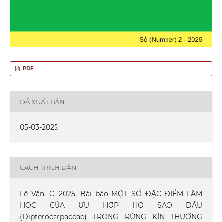
PDF
ĐÃ XUẤT BẢN
05-03-2025
CÁCH TRÍCH DẪN
Lê Văn, C. 2025. Bài báo MỘT SỐ ĐẶC ĐIỂM LÂM
HỌC CỦA ƯU HỢP HỌ SAO DẦU
(Dipterocarpaceae) TRONG RỪNG KÍN THƯỜNG