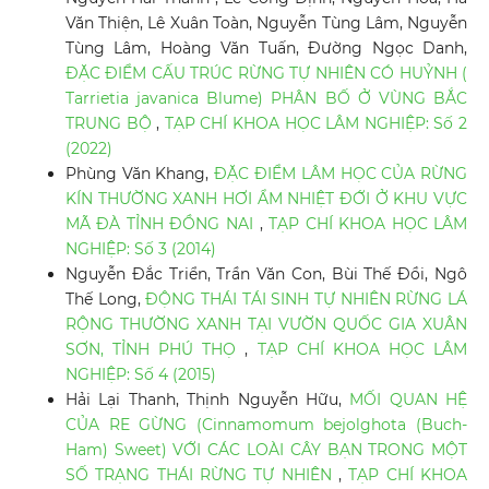
Văn Thiện, Lê Xuân Toàn, Nguyễn Tùng Lâm, Nguyễn
Tùng Lâm, Hoàng Văn Tuấn, Đường Ngọc Danh,
ĐẶC ĐIỂM CẤU TRÚC RỪNG TỰ NHIÊN CÓ HUỶNH (
Tarrietia javanica Blume) PHÂN BỐ Ở VÙNG BẮC
TRUNG BỘ
,
TẠP CHÍ KHOA HỌC LÂM NGHIỆP: Số 2
(2022)
Phùng Văn Khang,
ĐẶC ĐIỂM LÂM HỌC CỦA RỪNG
KÍN THƯỜNG XANH HƠI ẨM NHIỆT ĐỚI Ở KHU VỰC
MÃ ĐÀ TỈNH ĐỒNG NAI
,
TẠP CHÍ KHOA HỌC LÂM
NGHIỆP: Số 3 (2014)
Nguyễn Đắc Triển, Trần Văn Con, Bùi Thế Đồi, Ngô
Thế Long,
ĐỘNG THÁI TÁI SINH TỰ NHIÊN RỪNG LÁ
RỘNG THƯỜNG XANH TẠI VƯỜN QUỐC GIA XUÂN
SƠN, TỈNH PHÚ THỌ
,
TẠP CHÍ KHOA HỌC LÂM
NGHIỆP: Số 4 (2015)
Hải Lại Thanh, Thịnh Nguyễn Hữu,
MỐI QUAN HỆ
CỦA RE GỪNG (Cinnamomum bejolghota (Buch-
Ham) Sweet) VỚI CÁC LOÀI CÂY BẠN TRONG MỘT
SỐ TRẠNG THÁI RỪNG TỰ NHIÊN
,
TẠP CHÍ KHOA