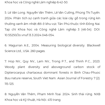
Khoa học và Công nghệ Lâm nghiệp 6:42-50.
5. Lê Văn Long. Nguyễn Văn Thêm, Lê Văn Cường, Phùng Thị Tuyến.
2024. Phân tích sự cạnh tranh giữa các loài cây gỗ trong rừng kín
thường xanh ẩm nhiệt đới ở khu vực Tân Phú thuộc tỉnh Đồng Nai.
Tạp chí Khoa học và Công nghệ Lâm nghiệp 3 (46-54). DOI:
10.55250/Jo.vnuf.13.3.2024.046-054.
6. Magurran A.E., 2004. Measuring biological diversity. Blackwell
Science Ltd., USA. 260 pages.
7. Hop NV., Quy NV., Lam NV., Trong P.T., and Thinh P.C., 2023.
Woody plant diversity and aboveground carbon stock of
Dipterocarpus chartaceus dominant forests in Binh Chau-Phuoc
Buu nature reserve, South Viet Nam. Asian Journal of Forestry 7 (2):
115-125.
8. Nguyễn Văn Thêm, Phạm Minh Toại. 2024. Sinh thái rừng. NXB
Khoa học và Kỹ thuật, Hà Nội. 415 trang.