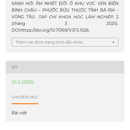
XANH HƠI ẨM NHIỆT ĐỚI Ở KHU VỰC VEN BIỂN
BÌNH CHÂU – PHƯỚC BỬU THUỘC TỈNH BÀ RỊA -
VŨNG TÀU.
TẠP CHÍ KHOA HỌC LÂM NGHIỆP
. 2
(tháng 3 2025).
DOI:https://doi.org/10.70169/VJFS.1026.
Thêm các định dạng trích dẫn khác
SỐ
Số 2 (2025)
CHUYÊN MỤC
Bài viết