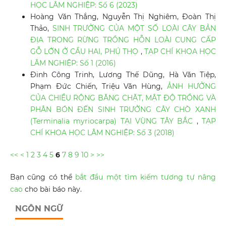
HỌC LÂM NGHIỆP: Số 6 (2023)
Hoàng Văn Thắng, Nguyễn Thị Nghiêm, Đoàn Thị
Thảo,
SINH TRƯỞNG CỦA MỘT SỐ LOÀI CÂY BẢN
ĐỊA TRONG RỪNG TRỒNG HỖN LOÀI CUNG CẤP
GỖ LỚN Ở CẦU HAI, PHÚ THỌ
,
TẠP CHÍ KHOA HỌC
LÂM NGHIỆP: Số 1 (2016)
Đinh Công Trinh, Lương Thế Dũng, Hà Văn Tiệp,
Phạm Đức Chiến, Triệu Văn Hùng,
ẢNH HƯỞNG
CỦA CHIỀU RỘNG BĂNG CHẶT, MẬT ĐỘ TRỒNG VÀ
PHÂN BÓN ĐẾN SINH TRƯỞNG CÂY CHÒ XANH
(Terminalia myriocarpa) TẠI VÙNG TÂY BẮC
,
TẠP
CHÍ KHOA HỌC LÂM NGHIỆP: Số 3 (2018)
<<
<
1
2
3
4
5
6
7
8
9
10
>
>>
Bạn cũng có thể
bắt đầu một tìm kiếm tương tự nâng
cao
cho bài báo này.
NGÔN NGỮ