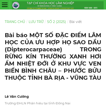
TRANG CHỦ
/
LƯU TRỮ
/
SỐ 2 (2025)
/
Bài viết
Bài báo MỘT SỐ ĐẶC ĐIỂM LÂM
HỌC CỦA ƯU HỢP HỌ SAO DẦU
(Dipterocarpaceae) TRONG
RỪNG KÍN THƯỜNG XANH HƠI
ẨM NHIỆT ĐỚI Ở KHU VỰC VEN
BIỂN BÌNH CHÂU – PHƯỚC BỬU
THUỘC TỈNH BÀ RỊA - VŨNG TÀU
Lê Văn Cường
Trường ĐHLN Phân hiệu tại tỉnh Đồng Nai