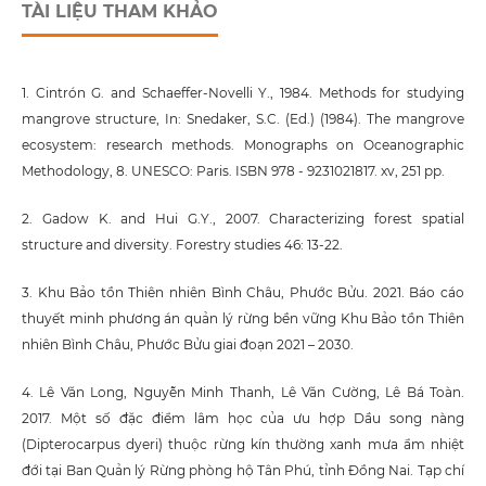
TÀI LIỆU THAM KHẢO
1. Cintrón G. and Schaeffer-Novelli Y., 1984. Methods for studying
mangrove structure, In: Snedaker, S.C. (Ed.) (1984). The mangrove
ecosystem: research methods. Monographs on Oceanographic
Methodology, 8. UNESCO: Paris. ISBN 978 - 9231021817. xv, 251 pp.
2. Gadow K. and Hui G.Y., 2007. Characterizing forest spatial
structure and diversity. Forestry studies 46: 13-22.
3. Khu Bảo tồn Thiên nhiên Bình Châu, Phước Bửu. 2021. Báo cáo
thuyết minh phương án quản lý rừng bền vững Khu Bảo tồn Thiên
nhiên Bình Châu, Phước Bửu giai đoạn 2021 – 2030.
4. Lê Văn Long, Nguyễn Minh Thanh, Lê Văn Cường, Lê Bá Toàn.
2017. Một số đặc điểm lâm học của ưu hợp Dầu song nàng
(Dipterocarpus dyeri) thuộc rừng kín thường xanh mưa ẩm nhiệt
đới tại Ban Quản lý Rừng phòng hộ Tân Phú, tỉnh Đồng Nai. Tạp chí