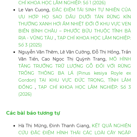
CHÍ KHOA HỌC LÂM NGHIỆP: Số 1 (2026)
Le Van Cuong,
ĐẶC ĐIỂM TÁI SINH TỰ NHIÊN CỦA
ƯU HỢP HỌ SAO DẦU DƯỚI TÁN RỪNG KÍN
THƯỜNG XANH HƠI ẨM NHIỆT ĐỚI Ở KHU VỰC VEN
BIỂN BÌNH CHÂU – PHƯỚC BỬU THUỘC TỈNH BÀ
RỊA - VŨNG TÀU
,
TẠP CHÍ KHOA HỌC LÂM NGHIỆP:
Số 3 (2025)
Nguyễn Văn Thêm, Lê Văn Cường, Đỗ Thị Hồng, Trần
Văn Tiến, Cao Ngọc Thị Quỳnh Trang,
MÔ HÌNH
TĂNG TRƯỞNG TRỮ LƯỢNG GỖ ĐỐI VỚI RỪNG
TRỒNG THÔNG BA LÁ (Pinus kesiya Royle ex
Gordon) TẠI KHU VỰC ĐỨC TRỌNG, TỈNH LÂM
ĐỒNG
,
TẠP CHÍ KHOA HỌC LÂM NGHIỆP: Số 3
(2026)
Các bài báo tương tự
Hà Thị Mừng, Đinh Thanh Giang,
KẾT QUÂ NGHIÊN
CỨU ĐẶC ĐIỂM HÌNH THÁI CÁC LOÀI CÂY NGẬP