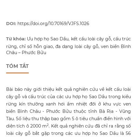
DOI:
https://doi.org/10.70169/VJFS.1026
Từ khóa:
Ưu hợp họ Sao Dầu, kết cấu loài cây gỗ, cấu trúc
rừng, chỉ số hỗn giao, đa dạng loài cây gỗ, ven biển Bình
Châu – Phước Bửu
TÓM TẮT
Bài báo này giới thiệu kết quả nghiên cứu về kết cấu loài
cây gỗ và cấu trúc của các ưu hợp họ Sao Dầu trong kiểu
rừng kín thường xanh hơi ẩm nhiệt đới ở khu vực ven
biển Bình Châu - Phước Bửu thuộc tỉnh Bà Rịa - Vũng
Tàu. Số liệu thu thập bao gồm 5 ô tiêu chuẩn điển hình với
2
diện tích ô 2000 m
. Kết quả nghiên cứu đã chỉ ra rằng số
loài cây gỗ bắt gặp trong các ưu hợp họ Sao Dầu là 56