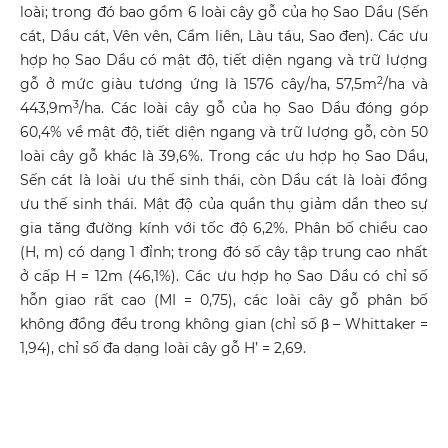
loài; trong đó bao gồm 6 loài cây gỗ của họ Sao Dầu (Sến
cát, Dầu cát, Vên vên, Cẩm liên, Làu táu, Sao đen). Các ưu
hợp họ Sao Dầu có mật độ, tiết diện ngang và trữ lượng
2
gỗ ở mức giàu tương ứng là 1576 cây/ha, 57,5m
/ha và
3
443,9m
/ha. Các loài cây gỗ của họ Sao Dầu đóng góp
60,4% về mật độ, tiết diện ngang và trữ lượng gỗ, còn 50
loài cây gỗ khác là 39,6%. Trong các ưu hợp họ Sao Dầu,
Sến cát là loài ưu thế sinh thái, còn Dầu cát là loài đồng
ưu thế sinh thái. Mật độ của quần thụ giảm dần theo sự
gia tăng đường kính với tốc độ 6,2%. Phân bố chiều cao
(H, m) có dạng 1 đỉnh; trong đó số cây tập trung cao nhất
ở cấp H = 12m (46,1%). Các ưu hợp họ Sao Dầu có chỉ số
hỗn giao rất cao (MI = 0,75), các loài cây gỗ phân bố
không đồng đều trong không gian (chỉ số β – Whittaker =
1,94), chỉ số đa dạng loài cây gỗ H’ = 2,69.