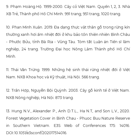
9. Phạm Hoàng Hộ. 1999-2000. Cây cỏ Việt Nam. Quyển 1, 2, 3. Nhà
XB Trẻ, Thành phố Hồ Chí Minh. 991 trang; 951 trang; 1020 trang.
10. Phan Minh Xuân. 2019. Đa dạng thực vật thân gỗ trong rừng kín
thường xanh hơi ẩm nhiệt đới ở khu bảo tồn thiên nhiên Bình Châu
- Phước Bửu, tỉnh Bà Rịa - Vũng Tàu. Tóm tắt Luận án Tiến sĩ lâm
nghiệp, 24 trang. Trường Đại học Nông Lâm Thành phố Hồ Chí
Minh.
11. Thái Văn Trừng. 1999. Những hệ sinh thái rừng nhiệt đới ở Việt
Nam. NXB Khoa học và Kỹ thuật, Hà Nội. 566 trang.
12. Trần Hợp, Nguyễn Bội Quỳnh. 2003. Cây gỗ kinh tế ở Việt Nam.
NXB Nông nghiệp, Hà Nội. 873 trang.
13. Hung N.V., Alexander P., Anh D.T.L., Ha N.T, and Son L.V., 2020.
Forest Vegetation Cover in Binh Chau - Phuoc Buu Nature Reserve
in Southern Vietnam. E3S Web of Conferences 175: 14016.
DOI:10.1051/e3sconf/202017514016.