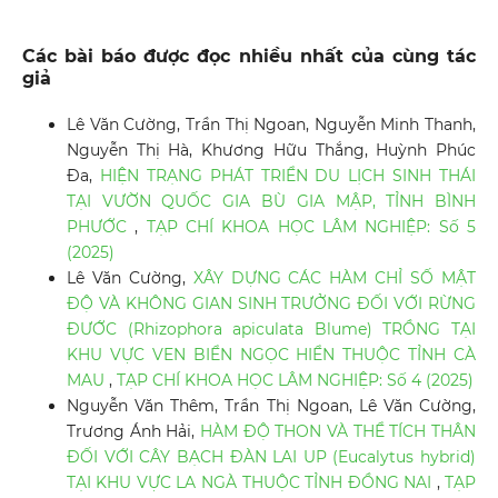
Các bài báo được đọc nhiều nhất của cùng tác
giả
Lê Văn Cường, Trần Thị Ngoan, Nguyễn Minh Thanh,
Nguyễn Thị Hà, Khương Hữu Thắng, Huỳnh Phúc
Đa,
HIỆN TRẠNG PHÁT TRIỂN DU LỊCH SINH THÁI
TẠI VƯỜN QUỐC GIA BÙ GIA MẬP, TỈNH BÌNH
PHƯỚC
,
TẠP CHÍ KHOA HỌC LÂM NGHIỆP: Số 5
(2025)
Lê Văn Cường,
XÂY DỰNG CÁC HÀM CHỈ SỐ MẬT
ĐỘ VÀ KHÔNG GIAN SINH TRƯỞNG ĐỐI VỚI RỪNG
ĐƯỚC (Rhizophora apiculata Blume) TRỒNG TẠI
KHU VỰC VEN BIỂN NGỌC HIỂN THUỘC TỈNH CÀ
MAU
,
TẠP CHÍ KHOA HỌC LÂM NGHIỆP: Số 4 (2025)
Nguyễn Văn Thêm, Trần Thị Ngoan, Lê Văn Cường,
Trương Ánh Hải,
HÀM ĐỘ THON VÀ THỂ TÍCH THÂN
ĐỐI VỚI CÂY BẠCH ĐÀN LAI UP (Eucalytus hybrid)
TẠI KHU VỰC LA NGÀ THUỘC TỈNH ĐỒNG NAI
,
TẠP