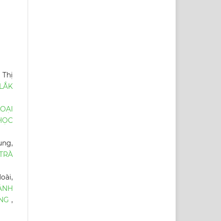
 Thị
LẮK
OẠI
HỌC
ung,
TRÀ
oài,
ẢNH
ÔNG
,