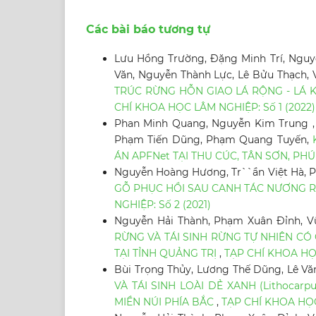
Các bài báo tương tự
Lưu Hồng Trường, Đặng Minh Trí, Nguy
Văn, Nguyễn Thành Lực, Lê Bửu Thạch,
TRÚC RỪNG HỖN GIAO LÁ RỘNG - LÁ K
CHÍ KHOA HỌC LÂM NGHIỆP: Số 1 (2022)
Phan Minh Quang, Nguyễn Kim Trung ,
Phạm Tiến Dũng, Phạm Quang Tuyến,
ÁN APFNet TẠI THU CÚC, TÂN SƠN, PH
Nguyễn Hoàng Hương, Tr``ần Việt Hà, P
GỖ PHỤC HỒI SAU CANH TÁC NƯƠNG RẪ
NGHIỆP: Số 2 (2021)
Nguyễn Hải Thành, Phạm Xuân Đỉnh, V
RỪNG VÀ TÁI SINH RỪNG TỰ NHIÊN CÓ GỤ 
TẠI TỈNH QUẢNG TRỊ
,
TẠP CHÍ KHOA HỌC
Bùi Trọng Thủy, Lương Thế Dũng, Lê V
VÀ TÁI SINH LOÀI DẺ XANH (Lithocarpu
MIỀN NÚI PHÍA BẮC
,
TẠP CHÍ KHOA HỌC