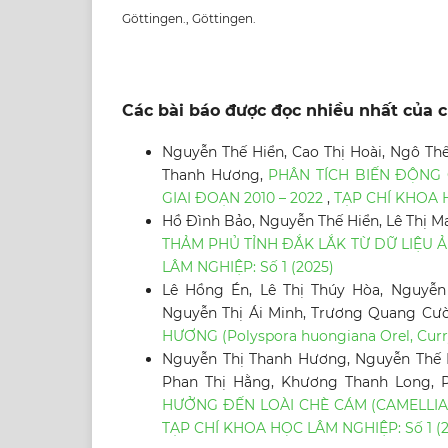
Göttingen., Göttingen.
Các bài báo được đọc nhiều nhất của c
Nguyễn Thế Hiển, Cao Thị Hoài, Ngô Th
Thanh Hương,
PHÂN TÍCH BIẾN ĐỘNG 
GIAI ĐOẠN 2010 – 2022
,
TẠP CHÍ KHOA H
Hồ Đình Bảo, Nguyễn Thế Hiển, Lê Thị M
THẢM PHỦ TỈNH ĐẮK LẮK TỪ DỮ LIỆU
LÂM NGHIỆP: Số 1 (2025)
Lê Hồng Én, Lê Thị Thúy Hòa, Nguyễ
Nguyễn Thị Ái Minh, Trương Quang Cườ
HƯƠNG (Polyspora huongiana Orel, Curr
Nguyễn Thị Thanh Hương, Nguyễn Thế H
Phan Thị Hằng, Khương Thanh Long,
HƯỞNG ĐẾN LOÀI CHÈ CÁM (CAMELLIA
TẠP CHÍ KHOA HỌC LÂM NGHIỆP: Số 1 (2