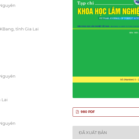
 Nguyên
Bang, tỉnh Gia Lai
 Nguyên
 Lai
980 PDF
 Nguyên
ĐÃ XUẤT BẢN