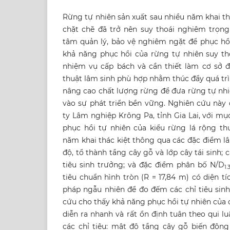
Rừng tự nhiên sản xuất sau nhiều năm khai th
chặt chẽ đã trở nên suy thoái nghiêm trọn
tâm quản lý, bảo vệ nghiêm ngặt để phục hồi
khả năng phục hồi của rừng tự nhiên suy tho
nhiệm vụ cấp bách và cần thiết làm cơ sở đ
thuật lâm sinh phù hợp nhằm thúc đẩy quá tr
nâng cao chất lượng rừng để đưa rừng tự nhi
vào sự phát triển bền vững. Nghiên cứu này 
ty Lâm nghiệp Krông Pa, tỉnh Gia Lai, với mụ
phục hồi tự nhiên của kiểu rừng lá rộng t
năm khai thác kiệt thông qua các đặc điểm l
độ, tổ thành tầng cây gỗ và lớp cây tái sinh; 
tiêu sinh trưởng; và đặc điểm phân bố N/D
1.
tiêu chuẩn hình tròn (R = 17,84 m) có diện t
pháp ngẫu nhiên để đo đếm các chỉ tiêu sinh
cứu cho thấy khả năng phục hồi tự nhiên của
diễn ra nhanh và rất ổn định tuân theo qui lu
các chỉ tiêu: mật độ tầng cây gỗ biến động 