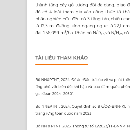
thành tầng cây gỗ tương đối đa dạng, giao độ
đó có 4 loài tham gia vào công thức tổ th
phần nghiên cứu đều có 3 tầng tán, chiều ca
là 12,3 m, đường kính ngang ngực là 22,1 cm
3
đạt 256,099 m
/ha. Phân bố N/D
và N/H
có 
1.3
vn
TÀI LIỆU THAM KHẢO
Bộ NN&PTNT, 2024. Đề án :Đầu tư bảo vệ và phát triể
ứng phó với biến đổi khí hậu và bảo đảm quốc phò
giai đoạn 2024 -2030”.
Bộ NN&PTNT, 2024. Quyết định số 816/QĐ-BNN-KL ng
trạng rừng toàn quốc năm 2023
Bộ NN & PTNT, 2023. Thông tư số 16/2023/TT-BNNPTNT 