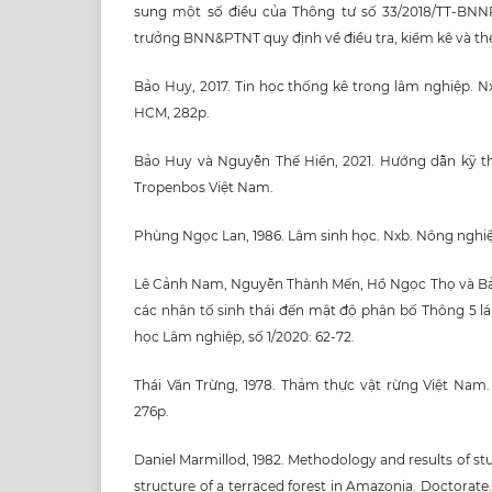
sung một số điều của Thông tư số 33/2018/TT-BNNP
trưởng BNN&PTNT quy định về điều tra, kiểm kê và the
Bảo Huy, 2017. Tin học thống kê trong lâm nghiệp. Nx
HCM, 282p.
Bảo Huy và Nguyễn Thế Hiển, 2021. Hướng dẫn kỹ th
Tropenbos Việt Nam.
Phùng Ngọc Lan, 1986. Lâm sinh học. Nxb. Nông nghiệp
Lê Cảnh Nam, Nguyễn Thành Mến, Hồ Ngọc Thọ và Bả
các nhân tố sinh thái đến mật độ phân bố Thông 5 l
học Lâm nghiệp, số 1/2020: 62-72.
Thái Văn Trừng, 1978. Thảm thực vật rừng Việt Nam.
276p.
Daniel Marmillod, 1982. Methodology and results of s
structure of a terraced forest in Amazonia. Doctorate.