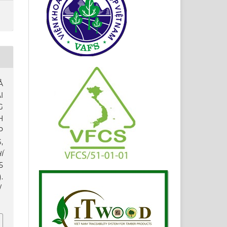
Ả
I
G
H
P
,
Í
 5
.
/