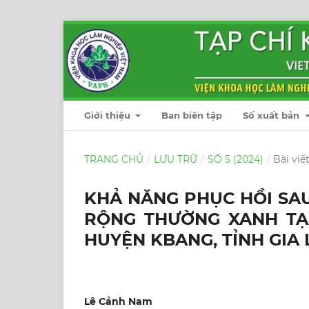
Giới thiệu
Ban biên tập
Số xuất bản
TRANG CHỦ
/
LƯU TRỮ
/
SỐ 5 (2024)
/
Bài viế
KHẢ NĂNG PHỤC HỒI SAU
RỘNG THƯỜNG XANH TẠ
HUYỆN KBANG, TỈNH GIA 
Lê Cảnh Nam