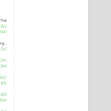
 Thế
CẤU
TẠP
ng ,
 DỰ
CÂY
LÂM
RÚC
N BỐ
 BỐ
TỈNH