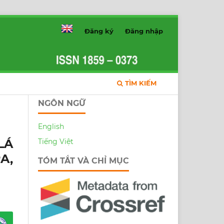
Đăng ký
Đăng nhập
TÌM KIẾM
NGÔN NGỮ
English
LÁ
Tiếng Việt
A,
TÓM TẮT VÀ CHỈ MỤC