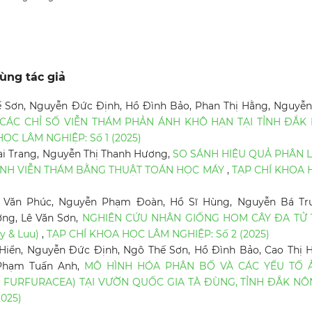
ùng tác giả
ế Sơn, Nguyễn Đức Định, Hồ Đình Bảo, Phan Thị Hằng, Nguyễn
CÁC CHỈ SỐ VIỄN THÁM PHẢN ÁNH KHÔ HẠN TẠI TỈNH ĐẮK 
ỌC LÂM NGHIỆP: Số 1 (2025)
ai Trang, Nguyễn Thị Thanh Hương,
SO SÁNH HIỆU QUẢ PHÂN L
 ẢNH VIỄN THÁM BẰNG THUẬT TOÁN HỌC MÁY
,
TẠP CHÍ KHOA 
n Văn Phúc, Nguyễn Phạm Đoàn, Hồ Sĩ Hùng, Nguyễn Bá Tr
ng, Lê Văn Sơn,
NGHIÊN CỨU NHÂN GIỐNG HOM CÂY ĐA TỬ 
y & Luu)
,
TẠP CHÍ KHOA HỌC LÂM NGHIỆP: Số 2 (2025)
iển, Nguyễn Đức Định, Ngô Thế Sơn, Hồ Đình Bảo, Cao Thị H
 Phạm Tuấn Anh,
MÔ HÌNH HÓA PHÂN BỐ VÀ CÁC YẾU TỐ 
 FURFURACEA) TẠI VƯỜN QUỐC GIA TÀ ĐÙNG, TỈNH ĐẮK N
025)