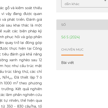
dẫn khác
ác gỗ và kiểm soát thiếu
g vì vậy đang được quan
 và phát triển. Đánh giá
SỐ
ái sau khai thác là một
ề xuất các biện pháp kỹ
ình phục hồi và góp phần
Số 5 (2024)
ên quay trở lại đóng góp
được thực hiện tại Công
CHUYÊN MỤC
c tiêu đánh giá khả năng
hường xanh nghèo sau 12
Bài viết
âm học như cấu trúc mật
cấu trúc tầng thứ, các chỉ
, N/H
. Đã thiết lập 7 ô
3
vn
2
ích 1000 m
theo phương
 trưởng. Kết quả nghiên
 các lâm phần nghiên cứu
ật tự nhiên, thể hiện qua
từ 350 - 830 cây/ha, tổ