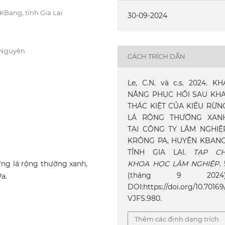
Bang, tỉnh Gia Lai
30-09-2024
 Nguyên
CÁCH TRÍCH DẪN
Le, C.N. và c.s. 2024. KH
NĂNG PHỤC HỒI SAU KHA
THÁC KIỆT CỦA KIỂU RỪN
LÁ RỘNG THƯỜNG XAN
TẠI CÔNG TY LÂM NGHIỆ
KRÔNG PA, HUYỆN KBANG
TỈNH GIA LAI.
TẠP CH
KHOA HỌC LÂM NGHIỆP
.
ừng lá rộng thường xanh,
(tháng 9 2024)
a.
DOI:https://doi.org/10.70169
VJFS.980.
Thêm các định dạng trích