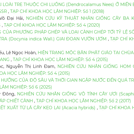
 LOÀI TRE THUỘC CHI LUỒNG (Dendrocalamus Nees) Ở MIỀN
ISSR
,
TẠP CHÍ KHOA HỌC LÂM NGHIỆP: Số 1 (2018)
Võ Đại Hải,
NGHIÊN CỨU KỸ THUẬT NHÂN GIỐNG CÂY BA K
G
,
TẠP CHÍ KHOA HỌC LÂM NGHIỆP: Số 4 (2020)
 CỦA PHƯƠNG PHÁP GHÉP VÀ LOẠI CÀNH GHÉP TỚI TỶ LỆ S
A (Docynia indica Wall.) GIAI ĐOẠN VƯỜN ƯƠM
,
TẠP CHÍ K
ếu, Lê Ngọc Hoàn,
HIỆN TRẠNG MỘC BÂN PHẬT GIÁO TẠI CHÙA
GIANG
,
TẠP CHÍ KHOA HỌC LÂM NGHIỆP: Số 4 (2015)
c, Nguyễn Thị Linh Đam,
NGHIÊN CỨU NHÂN GIỐNG HOM 
OA HỌC LÂM NGHIỆP: Số 4 (2015)
 HƯỞNG CỦA ĐỘ SÂU VÀ THỜI GIAN NGẬP NƯỚC ĐẾN QUÁ TR
ÂM NGHIỆP: Số 6 (2025)
ý Đông,
NGHIÊN CỨU NHÂN GIỐNG VÔ TÍNH CÂY ƯƠI (Scaph
ÁP CHIẾT CÀNH
,
TẠP CHÍ KHOA HỌC LÂM NGHIỆP: Số 2 (2017)
ẾT XUẤT TỪ LÁ CÂY KEO LAI (Acacia hybrids)
,
TẠP CHÍ KHOA 