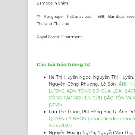
Bamboo in China.
/7. Rungnapar Pattanavibool, 1998. Bamboo res
Thailand. Thailand
Royal Forest Dipartment.
Các bài báo tương tự
Hà Thị Huyền Ngọc, Nguyễn Thị Huyền, T
Nguyễn Công Phương, Lê Sơn,
ẢNH H
LƯỢNG ADN TỔNG SỐ CỦA LOÀI BÁCH VÀ
CÔNG TÁC NGHIÊN CỨU BẢO TỒN VÀ 
(2020)
Lưu Thế Trung, Phí Hồng Hải, La Ánh Dư
QUYÊN LÁ NHỌN (Rhododendron moulm
Số 5 (2022)
Nguyễn Hoàng Nghĩa, Nguyễn Văn Thọ, N