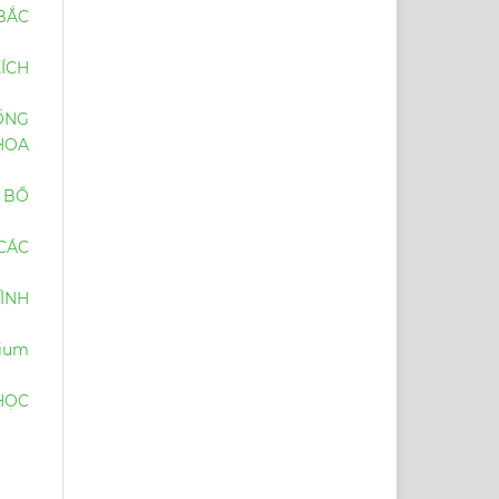
 BẮC
ÍCH
ỐNG
HOA
 BỔ
CÁC
ÌNH
ium
HỌC