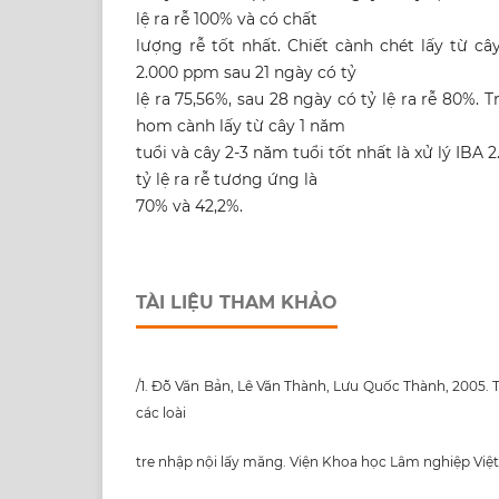
lệ ra rễ 100% và có chất
lượng rễ tốt nhất. Chiết cành chét lấy từ c
2.000 ppm sau 21 ngày có tỷ
lệ ra 75,56%, sau 28 ngày có tỷ lệ ra rễ 80%.
hom cành lấy từ cây 1 năm
tuổi và cây 2-3 năm tuổi tốt nhất là xử lý IBA
tỷ lệ ra rễ tương ứng là
70% và 42,2%.
TÀI LIỆU THAM KHẢO
/1. Đỗ Văn Bản, Lê Văn Thành, Lưu Quốc Thành, 2005
các loài
tre nhập nội lấy măng. Viện Khoa học Lâm nghiệp Việ