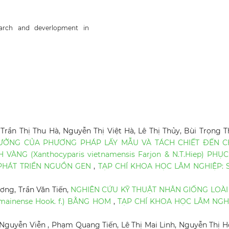
earch and deverlopment in
rần Thị Thu Hà, Nguyễn Thị Việt Hà, Lê Thị Thủy, Bùi Trọng T
ƯỞNG CỦA PHƯƠNG PHÁP LẤY MẪU VÀ TÁCH CHIẾT ĐẾN C
NG (Xanthocyparis vietnamensis Farjon & N.T.Hiep) PHỤ
PHÁT TRIỂN NGUỒN GEN
,
TẠP CHÍ KHOA HỌC LÂM NGHIỆP: 
ơng, Trần Văn Tiến,
NGHIÊN CỨU KỸ THUẬT NHÂN GIỐNG LOÀI
ainense Hook. f.) BẰNG HOM
,
TẠP CHÍ KHOA HỌC LÂM NGHI
guyễn Viễn , Phạm Quang Tiến, Lê Thị Mai Linh, Nguyễn Thị 