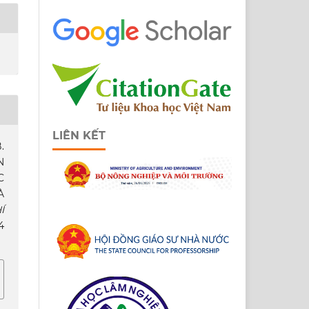
LIÊN KẾT
.
N
C
À
Í
4