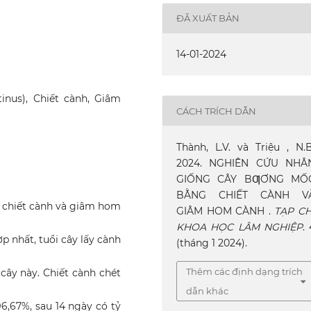
ĐÃ XUẤT BẢN
14-01-2024
nus), Chiết cành, Giâm
CÁCH TRÍCH DẪN
Thành, L.V. và Triệu , N.B
2024. NGHIÊN CỨU NHÂ
GIỐNG CÂY BƢƠNG MỐ
BẰNG CHIẾT CÀNH V
chiết cành và giâm hom
GIÂM HOM CÀNH .
TẠP CH
KHOA HỌC LÂM NGHIỆP
. 
p nhất, tuổi cây lấy cành
(tháng 1 2024).
Thêm các định dạng trích
 cây này. Chiết cành chét
dẫn khác
96,67%, sau 14 ngày có tỷ