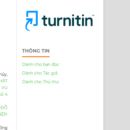
THÔNG TIN
Dành cho bạn đọc
Dành cho Tác giả
hủy,
HẤT
Dành cho Thủ thư
C VỤ
Số 4
 ĐỖ
ỆP:
Hồng