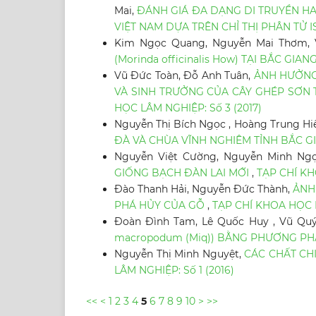
Mai,
ĐÁNH GIÁ ĐA DẠNG DI TRUYỀN HAI
VIỆT NAM DỰA TRÊN CHỈ THỊ PHÂN TỬ 
Kim Ngọc Quang, Nguyễn Mai Thơm, 
(Morinda officinalis How) TẠI BẮC GIAN
Vũ Đức Toàn, Đỗ Anh Tuân,
ẢNH HƯỞNG
VÀ SINH TRƯỞNG CỦA CÂY GHÉP SƠN TR
HỌC LÂM NGHIỆP: Số 3 (2017)
Nguyễn Thị Bích Ngọc , Hoàng Trung Hi
ĐÀ VÀ CHÙA VĨNH NGHIÊM TỈNH BẮC 
Nguyễn Việt Cường, Nguyễn Minh Ngọ
GIỐNG BẠCH ĐÀN LAI MỚI
,
TẠP CHÍ KH
Đào Thanh Hải, Nguyễn Đức Thành,
ẢNH
PHÁ HỦY CỦA GỖ
,
TẠP CHÍ KHOA HỌC L
Đoàn Đình Tam, Lê Quốc Huy , Vũ Qu
macropodum (Miq)) BẰNG PHƯƠNG PH
Nguyễn Thị Minh Nguyệt,
CÁC CHẤT CHI
LÂM NGHIỆP: Số 1 (2016)
<<
<
1
2
3
4
5
6
7
8
9
10
>
>>