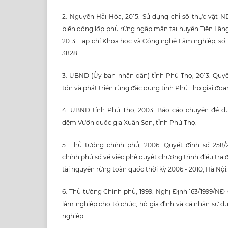
2. Nguyễn Hải Hòa, 2015. Sử dụng chỉ số thực vật N
biến động lớp phủ rừng ngập mặn tại huyện Tiên Lãng
2013. Tạp chí Khoa học và Công nghệ Lâm nghiệp, số 11/2
3828.
3. UBND (Ủy ban nhân dân) tỉnh Phú Thọ, 2013. Quy
tồn và phát triển rừng đặc dụng tỉnh Phú Thọ giai đoạn
4. UBND tỉnh Phú Thọ, 2003. Báo cáo chuyên đề dự
đệm Vườn quốc gia Xuân Sơn, tỉnh Phú Thọ.
5. Thủ tướng chính phủ, 2006. Quyết định số 258
chính phủ số về việc phê duyệt chương trình điều tra đ
tài nguyên rừng toàn quốc thời kỳ 2006 - 2010, Hà Nội.
6. Thủ tướng Chính phủ, 1999. Nghị Định 163/1999/NĐ-
lâm nghiệp cho tổ chức, hộ gia đình và cá nhân sử d
nghiệp.