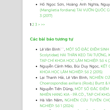
Hồ Ngọc Sơn, Hoàng Anh Nghĩa, Nguy
(Manglietia fordiana) TẠI VƯỜN QUỐC
3 (2017)
1
2
3
>
>>
Các bài báo tương tự
Lê Văn Bình``,
MỘT SỐ ĐẶC ĐIỂM SINH H
Scolytidae) HẠI THÂN KEO TAI TƯỢNG,
TẠP CHÍ KHOA HỌC LÂM NGHIỆP: Số 4 (
Nguyễn Cảnh Mão, Bùi Duy Ngọc,
KẾT 
KHOA HỌC LÂM NGHIỆP: Số 2 (2015)
Lại Thanh Hải, Lê Văn Bình,
NGHIÊN CỨ
Choerospondias axillaris (Roxb.) Burtt & 
Nguyễn Tiến Dũng,
MỘT SỐ ĐẶC ĐIỂM 
NHIÊN HANG KIA - PÀ CÒ
,
TẠP CHÍ KHOA
Hà Văn Năm,
NGHIÊN CỨU TUYỂN CHỌ
NGHIỆP: Số 1 (2024)