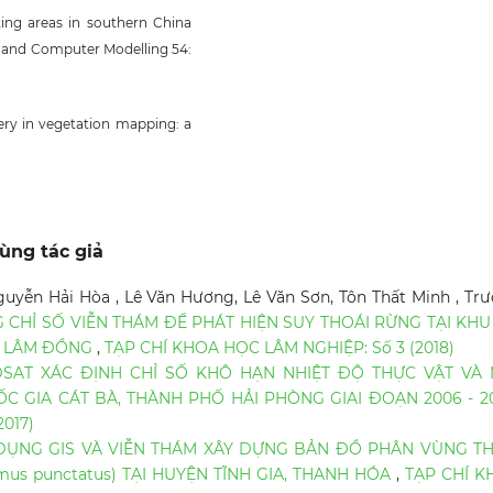
nting areas in southern China
l and Computer Modelling 54:
gery in vegetation mapping: a
ùng tác giả
yễn Hải Hòa , Lê Văn Hương, Lê Văn Sơn, Tôn Thất Minh , Tr
 CHỈ SỐ VIỄN THÁM ĐỂ PHÁT HIỆN SUY THOÁI RỪNG TẠI KH
G, LÂM ĐỒNG
,
TẠP CHÍ KHOA HỌC LÂM NGHIỆP: Số 3 (2018)
SAT XÁC ĐỊNH CHỈ SỐ KHÔ HẠN NHIỆT ĐỘ THỰC VẬT VÀ 
C GIA CÁT BÀ, THÀNH PHỐ HẢI PHÒNG GIAI ĐOẠN 2006 - 2
017)
DỤNG GIS VÀ VIỄN THÁM XÂY DỰNG BẢN ĐỒ PHÂN VÙNG TH
us punctatus) TẠI HUYỆN TĨNH GIA, THANH HÓA
,
TẠP CHÍ K