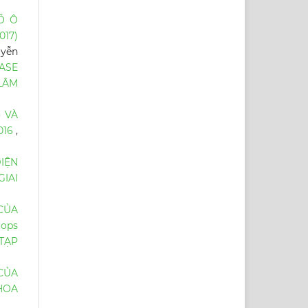
Ồ Ô
017)
uyễn
ASE
LÂM
) VÀ
016
,
IỆN
IAI
CỦA
iops
TẠP
CỦA
HOA