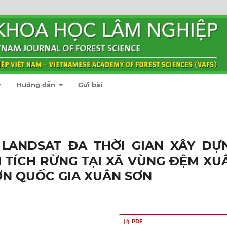
Hướng dẫn
Gửi bài
 LANDSAT ĐA THỜI GIAN XÂY DỰ
 TÍCH RỪNG TẠI XÃ VÙNG ĐỆM XU
ỜN QUỐC GIA XUÂN SƠN
PDF