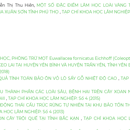
ễn Thị Thu Hiền,
MỘT SỐ ĐẶC ĐIỂM LÂM HỌC LOÀI VÀNG 
 GIA XUÂN SƠN TỈNH PHÚ THỌ
,
TẠP CHÍ KHOA HỌC LÂM NGHIỆP
ỌC, PHÒNG TRỪ MỌT Euwallacea fornicatus Eichhoff (Coleopt
 KEO LAI TẠI HUYỆN YÊN BÌNH VÀ HUYỆN TRẤN YÊN, TỈNH YÊN 
2018)
QUẢ TÍNH TOÁN BẢO ÔN VỎ LÒ SẤY GỖ NHIỆT ĐỘ CAO
,
TẠP
U THÀNH PHẦN CÁC LOÀI SÂU, BỆNH HẠI TRÊN CÂY XOAN 
Hill
,
TẠP CHÍ KHOA HỌC LÂM NGHIỆP: Số 4 (2015)
ĐỘNG THÁI CẤU TRÚC RỪNG TỰ NHIÊN TẠI KHU BẢO TỒN TH
 HỌC LÂM NGHIỆP: Số 4 (2013)
N CÂY TRỘI QUẾ TẠI TỈNH BẮC KẠN
,
TẠP CHÍ KHOA HỌC 