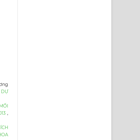
ương
U DỰ
MỐI
013
,
ÍCH
HOA