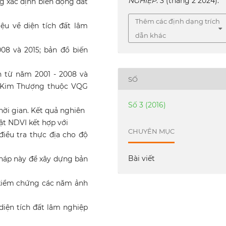
NGHIỆP
. 3 (tháng 2 2024).
ng xác định biến động đất
Thêm các định dạng trích
ệu về diện tích đất lâm
dẫn khác
08 và 2015; bản đồ biến
n từ năm 2001 - 2008 và
SỐ
à Kim Thượng thuộc VQG
Số 3 (2016)
hời gian. Kết quả nghiên
ật NDVI kết hợp với
CHUYÊN MỤC
iều tra thực địa cho độ
Bài viết
háp này để xây dựng bản
u kiểm chứng các năm ảnh
diện tích đất lâm nghiệp