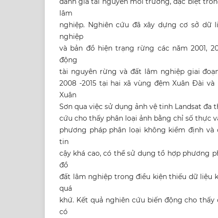
đánh giá tài nguyên môi trường, đặc biệt tro
lâm
nghiệp. Nghiên cứu đã xây dựng cơ sở dữ li
nghiệp
và bản đồ hiện trạng rừng các năm 2001, 20
động
tài nguyên rừng và đất lâm nghiệp giai đoạ
2008 -2015 tại hai xã vùng đệm Xuân Đài v
Xuân
Sơn qua việc sử dụng ảnh vệ tinh Landsat đa t
cứu cho thấy phân loại ảnh bằng chỉ số thực v
phương pháp phân loại không kiểm định và đ
tin
cậy khá cao, có thể sử dụng tổ hợp phương p
đồ
đất lâm nghiệp trong điều kiện thiếu dữ liệ
quá
khứ. Kết quả nghiên cứu biến động cho thấy 
có