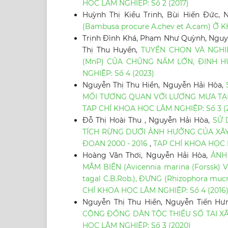
HỌC LÂM NGHIỆP: Số 2 (2017)
Huỳnh Thị Kiều Trinh, Bùi Hiến Đức,
(Bambusa procure A.chev et A.cam) Ở
Trịnh Đình Khá, Phạm Như Quỳnh, Nguyễ
Thị Thu Huyền,
TUYỂN CHỌN VÀ NGHI
(MnP) CỦA CHỦNG NẤM LỚN, ĐỊNH 
NGHIỆP: Số 4 (2023)
Nguyễn Thị Thu Hiền, Nguyễn Hải Hòa,
MỐI TƯƠNG QUAN VỚI LƯỢNG MƯA TẠI 
TẠP CHÍ KHOA HỌC LÂM NGHIỆP: Số 3 (2
Đỗ Thị Hoài Thu , Nguyễn Hải Hòa,
SỬ 
TÍCH RỪNG DƯỚI ẢNH HƯỞNG CỦA XÂY
ĐOẠN 2000 - 2016
,
TẠP CHÍ KHOA HỌC L
Hoàng Văn Thơi, Nguyễn Hải Hòa,
ẢNH
MẮM BIỂN (Avicennia marina (Forssk) Vi
tagal C.B.Rob.), ĐƯNG (Rhizophora muc
CHÍ KHOA HỌC LÂM NGHIỆP: Số 4 (2016
Nguyễn Thị Thu Hiền, Nguyễn Tiến Hư
CỘNG ĐỒNG DÂN TỘC THIỂU SỐ TẠI X
HỌC LÂM NGHIỆP: Số 3 (2020)