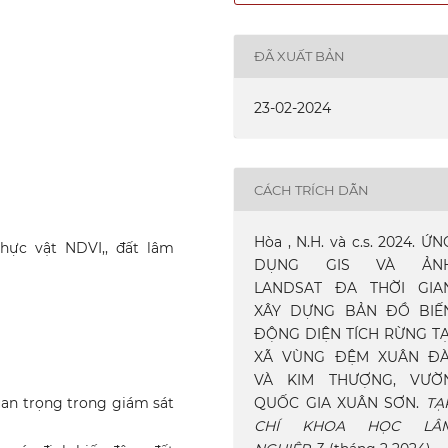
ĐÃ XUẤT BẢN
23-02-2024
CÁCH TRÍCH DẪN
Hòa , N.H. và c.s. 2024. ỨN
thực vật NDVI,, đất lâm
DỤNG GIS VÀ ẢN
LANDSAT ĐA THỜI GIA
XÂY DỰNG BẢN ĐỒ BIẾ
ĐỘNG DIỆN TÍCH RỪNG TẠ
XÃ VÙNG ĐỆM XUÂN ĐÀ
VÀ KIM THƯỢNG, VƯỜ
QUỐC GIA XUÂN SƠN.
TẠ
uan trọng trong giám sát
CHÍ KHOA HỌC LÂ