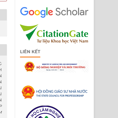
LIÊN KẾT
G
H
N
N
I
I
N
P
M