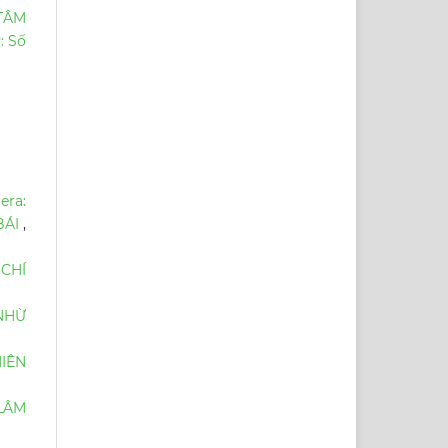
TÂM
: Số
era:
BÁI
,
 CHÍ
NHỪ
IÊN
LÂM