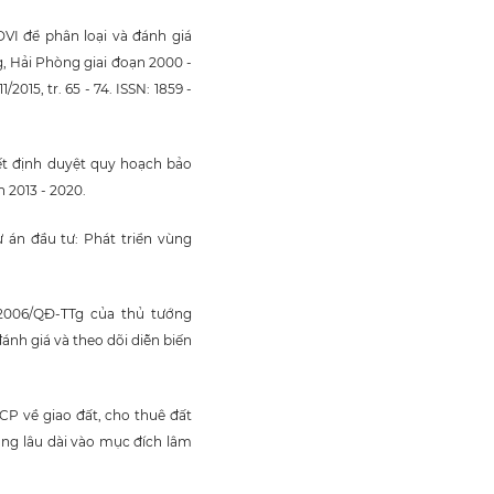
DVI để phân loại và đánh giá
, Hải Phòng giai đoạn 2000 -
015, tr. 65 - 74. ISSN: 1859 -
ết định duyệt quy hoạch bảo
 2013 - 2020.
 án đầu tư: Phát triển vùng
/2006/QĐ-TTg của thủ tướng
ánh giá và theo dõi diễn biến
CP về giao đất, cho thuê đất
ụng lâu dài vào mục đích lâm