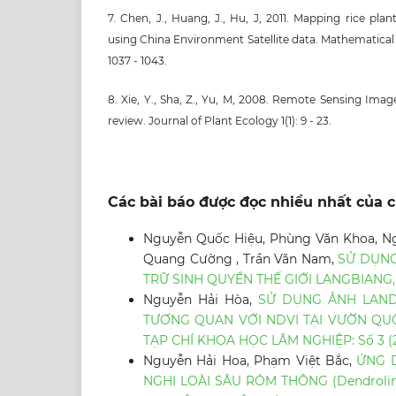
7. Chen, J., Huang, J., Hu, J, 2011. Mapping rice pla
using China Environment Satellite data. Mathematica
1037 - 1043.
8. Xie, Y., Sha, Z., Yu, M, 2008. Remote Sensing Ima
review. Journal of Plant Ecology 1(1): 9 - 23.
Các bài báo được đọc nhiều nhất của c
Nguyễn Quốc Hiệu, Phùng Văn Khoa, Ngu
Quang Cường , Trần Văn Nam,
SỬ DỤNG
TRỮ SINH QUYỂN THẾ GIỚI LANGBIAN
Nguyễn Hải Hòa,
SỬ DỤNG ẢNH LAND
TƯƠNG QUAN VỚI NDVI TẠI VƯỜN QUỐ
TẠP CHÍ KHOA HỌC LÂM NGHIỆP: Số 3 (2
Nguyễn Hải Hoa, Phạm Việt Bắc,
ỨNG 
NGHI LOÀI SÂU RÓM THÔNG (Dendrolim