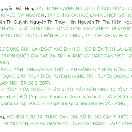
 Nguyễn Hải Hòa,
XÁC ĐỊNH CARBON LƯU GIỮ CỦA RỪNG L
 KHU VỰC TÂY NGUYÊN
,
TẠP CHÍ KHOA HỌC LÂM NGHIỆP: Số 1 (2
n Thị Quỳnh, Nguyễn Thị Thúy Hiền, Nguyễn Thị Thu Hiền, Ng
ÊN CỨU KHẢ NĂNG SINH TỔNG HỢP MANGANESE PEROXID
HƯỚNG ỨNG DỤNG PHÂN HỦY LIGNIN
,
TẠP CHÍ KHOA HỌC 
SỬ DỤNG ẢNH LANDSAT XÁC ĐỊNH CHỈ SỐ DIỆN TÍCH LÁ (LAI
VƯỜN QUỐC GIA CÁT BÀ, TP HẢI PHÒNG GIAI ĐOẠN 1996 - 2
017)
DỤNG ẢNH LANDSAT ĐA THỜI GIAN ĐÁNH GIÁ BIẾN ĐỘNG D
 DỰNG ĐẬP THỦY ĐIỆN TUYÊN QUANG, TỈNH TUYÊN QUANG G
ÂM NGHIỆP: Số 2 (2017)
 HƯỞNG CỦA THÀNH PHẦN RUỘT BẦU ĐẾN SINH TRƯỞNG 
erh.), SÚ ĐỎ (Agiceras floridum Roem & Schult.), DÀ VÔI (Cer
ronata Lam.), ĐƯỚC (Rhizophora apiculata Blume) VÀ ĐÂNG (
,
)
ng,
NGHIÊN CỨU TRI THỨC BẢN ĐỊA SỬ DỤNG CÂY THUỐC 
Ã TRỌNG CON, HUYỆN THẠCH AN, TỈNH CAO BẰNG
,
TẠP CHÍ K