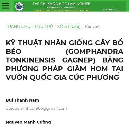
TRANG CHỦ
/
LƯU TRỮ
/
SỐ 3 (2026)
/
Bài viết
KỸ THUẬT NHÂN GIỐNG CÂY BỔ
BÉO (GOMPHANDRA
TONKINENSIS GAGNEP) BẰNG
PHƯƠNG PHÁP GIÂM HOM TẠI
VƯỜN QUỐC GIA CÚC PHƯƠNG
Bùi Thanh Nam
buiducminhcp1960@gmail.com
Nguyễn Mạnh Cường