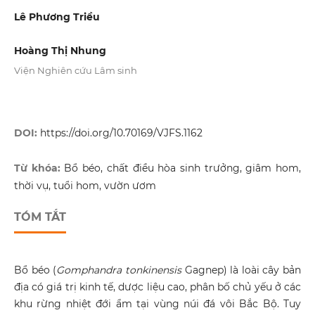
Lê Phương Triều
Hoàng Thị Nhung
Viện Nghiên cứu Lâm sinh
DOI:
https://doi.org/10.70169/VJFS.1162
Từ khóa:
Bổ béo, chất điều hòa sinh trưởng, giâm hom,
thời vụ, tuổi hom, vườn ươm
TÓM TẮT
Bổ béo (
Gomphandra tonkinensis
Gagnep) là loài cây bản
địa có giá trị kinh tế, dược liệu cao, phân bố chủ yếu ở các
khu rừng nhiệt đới ẩm tại vùng núi đá vôi Bắc Bộ. Tuy