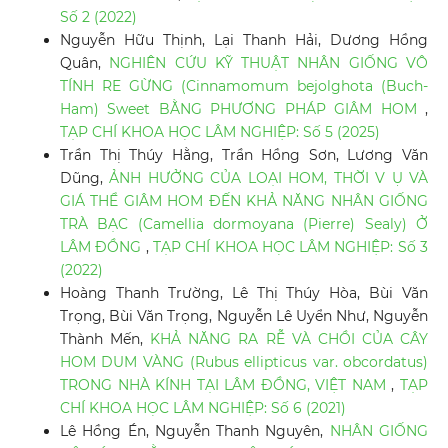
Số 2 (2022)
Nguyễn Hữu Thịnh, Lại Thanh Hải, Dương Hồng
Quân,
NGHIÊN CỨU KỸ THUẬT NHÂN GIỐNG VÔ
TÍNH RE GỪNG (Cinnamomum bejolghota (Buch-
Ham) Sweet BẰNG PHƯƠNG PHÁP GIÂM HOM
,
TẠP CHÍ KHOA HỌC LÂM NGHIỆP: Số 5 (2025)
Trần Thị Thúy Hằng, Trần Hồng Sơn, Lương Văn
Dũng,
ẢNH HƯỞNG CỦA LOẠI HOM, THỜI V Ụ VÀ
GIÁ THỂ GIÂM HOM ĐẾN KHẢ NĂNG NHÂN GIỐNG
TRÀ BẠC (Camellia dormoyana (Pierre) Sealy) Ở
LÂM ĐỒNG
,
TẠP CHÍ KHOA HỌC LÂM NGHIỆP: Số 3
(2022)
Hoàng Thanh Trường, Lê Thị Thúy Hòa, Bùi Văn
Trọng, Bùi Văn Trọng, Nguyễn Lê Uyển Như, Nguyễn
Thành Mến,
KHẢ NĂNG RA RỄ VÀ CHỒI CỦA CÂY
HOM DUM VÀNG (Rubus ellipticus var. obcordatus)
TRONG NHÀ KÍNH TẠI LÂM ĐỒNG, VIỆT NAM
,
TẠP
CHÍ KHOA HỌC LÂM NGHIỆP: Số 6 (2021)
Lê Hồng Én, Nguyễn Thanh Nguyên,
NHÂN GIỐNG