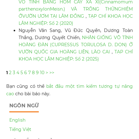
VÔ TÍNH BẰNG HOM CÂY XÁ XỊ(Cinnamomum
parthenoxylonMeisn.) VÀ TRỒNG THỬNGHIỆM
ỞVƯỜN ƯƠM TẠI LÂM ĐỒNG
,
TẠP CHÍ KHOA HỌC
LÂM NGHIỆP: Số 2 (2020)
Nguyễn Văn Sang, Vũ Đức Quyền, Dương Toàn
Thắng, Dương Quyết Chiến,
NHÂN GIỐNG VÔ TÍNH
HOÀNG ĐÀN (CUPRESSUS TORULOSA D. DON) Ở
VƯỜN QUỐC GIA HOÀNG LIÊN, LÀO CAI
,
TẠP CHÍ
KHOA HỌC LÂM NGHIỆP: Số 2 (2025)
1
2
3
4
5
6
7
8
9
10
>
>>
Bạn cũng có thể
bắt đầu một tìm kiếm tương tự nâng
cao
cho bài báo này.
NGÔN NGỮ
English
Tiếng Việt