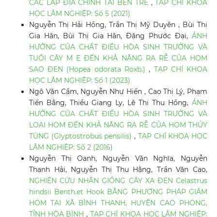
CÁC LẬP ĐỊA CHÍNH TẠI BẾN TRE
,
TẠP CHÍ KHOA
HỌC LÂM NGHIỆP: Số 5 (2021)
Nguyễn Thị Hải Hồng, Trần Thị Mỹ Duyên , Bùi Thị
Gia Hân, Bùi Thị Gia Hân, Đặng Phước Đại,
ẢNH
HƯỞNG CỦA CHẤT ĐIỀU HÒA SINH TRƯỞNG VÀ
TUỔI CÂY M Ẹ ĐẾN KHẢ NĂNG RA RỄ CỦA HOM
SAO ĐEN (Hopea odorata Roxb.)
,
TẠP CHÍ KHOA
HỌC LÂM NGHIỆP: Số 1 (2023)
Ngô Văn Cầm, Nguyễn Như Hiến , Cao Thị Lý, Phạm
Tiến Bằng, Thiều Giang Ly, Lê Thị Thu Hồng,
ẢNH
HƯỞNG CỦA CHẤT ĐIỀU HÒA SINH TRƯỞNG VÀ
LOẠI HOM ĐẾN KHẢ NĂNG RA RỄ CỦA HOM THỦY
TÙNG (Glyptostrobus pensilis)
,
TẠP CHÍ KHOA HỌC
LÂM NGHIỆP: Số 2 (2016)
Nguyễn Thị Oanh, Nguyễn Văn Nghĩa, Nguyễn
Thanh Hải, Nguyễn Thị Thu Hằng, Trần Văn Cao,
NGHIÊN CỨU NHÂN GIỐNG CÂY XẠ ĐEN Celastrus
hindsii Benth.et Hook BẰNG PHƯƠNG PHÁP GIÂM
HOM TẠI XÃ BÌNH THANH, HUYỆN CAO PHONG,
TỈNH HÒA BÌNH
,
TẠP CHÍ KHOA HỌC LÂM NGHIỆP: