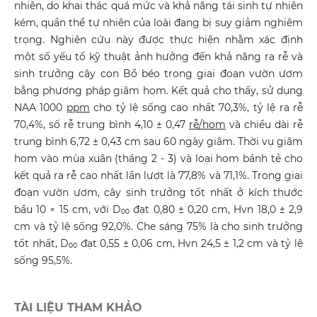
nhiên, do khai thác quá mức và khả năng tái sinh tự nhiên
kém, quần thể tự nhiên của loài đang bị suy giảm nghiêm
trọng. Nghiên cứu này được thực hiện nhằm xác định
một số yếu tố kỹ thuật ảnh hưởng đến khả năng ra rễ và
sinh trưởng cây con Bổ béo trong giai đoạn vườn ươm
bằng phương pháp giâm hom. Kết quả cho thấy, sử dụng
NAA 1000
ppm
cho tỷ lệ sống cao nhất 70,3%, tỷ lệ ra rễ
70,4%, số rễ trung bình 4,10 ± 0,47
rễ/hom
và chiều dài rễ
trung bình 6,72 ± 0,43 cm sau 60 ngày giâm. Thời vụ giâm
hom vào mùa xuân (tháng 2 - 3) và loại hom bánh tẻ cho
kết quả ra rễ cao nhất lần lượt là 77,8% và 71,1%. Trong giai
đoạn vườn ươm, cây sinh trưởng tốt nhất ở kích thước
bầu 10 × 15 cm, với D₀₀ đạt 0,80 ± 0,20 cm, Hvn 18,0 ± 2,9
cm và tỷ lệ sống 92,0%. Che sáng 75% là cho sinh trưởng
tốt nhất, D₀₀ đạt 0,55 ± 0,06 cm, Hvn 24,5 ± 1,2 cm và tỷ lệ
sống 95,5%.
TÀI LIỆU THAM KHẢO