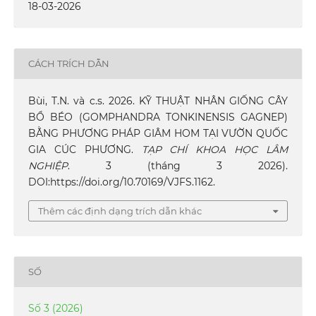
18-03-2026
CÁCH TRÍCH DẪN
Bùi, T.N. và c.s. 2026. KỸ THUẬT NHÂN GIỐNG CÂY
BỔ BÉO (GOMPHANDRA TONKINENSIS GAGNEP)
BẰNG PHƯƠNG PHÁP GIÂM HOM TẠI VƯỜN QUỐC
GIA CÚC PHƯƠNG.
TẠP CHÍ KHOA HỌC LÂM
NGHIỆP
. 3 (tháng 3 2026).
DOI:https://doi.org/10.70169/VJFS.1162.
Thêm các định dạng trích dẫn khác
SỐ
Số 3 (2026)