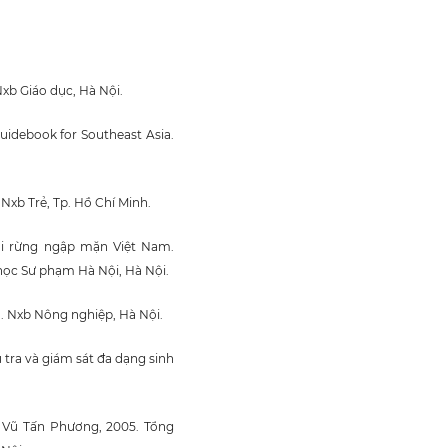
Nxb Giáo dục, Hà Nội.
uidebook for Southeast Asia.
 Nxb Trẻ, Tp. Hồ Chí Minh.
ái rừng ngập mặn Việt Nam.
học Sư phạm Hà Nội, Hà Nội.
 Nxb Nông nghiệp, Hà Nội.
 tra và giám sát đa dạng sinh
 Vũ Tấn Phương, 2005. Tổng