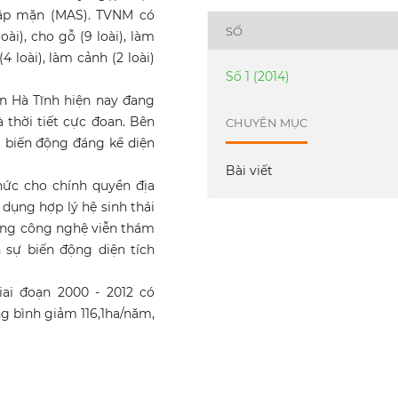
gập mặn (MAS). TVNM có
SỐ
oài), cho gỗ (9 loài), làm
(4 loài), làm cảnh (2 loài)
Số 1 (2014)
mặn Hà Tĩnh hiện nay đang
 thời tiết cực đoan. Bên
CHUYÊN MỤC
m biến động đáng kể diện
Bài viết
hức cho chính quyền địa
 dụng hợp lý hệ sinh thái
ụng công nghệ viễn thám
 sự biến động diện tích
iai đoạn 2000 - 2012 có
ng bình giảm 116,1ha/năm,