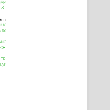
SÂM
Số 1
ành,
HỰC
: Số
ẠNG
 CHÍ
 TRÌ
TẠP