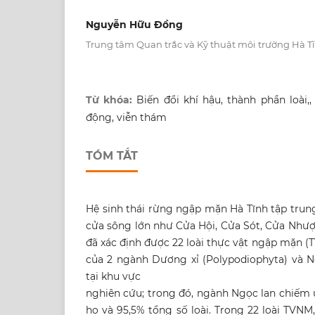
Nguyễn Hữu Đồng
Trung tâm Quan trắc và Kỹ thuật môi trường Hà Tĩ
Từ khóa:
Biến đổi khí hậu, thành phần loài,
động, viễn thám
TÓM TẮT
Hệ sinh thái rừng ngập mặn Hà Tĩnh tập trun
cửa sông lớn như Cửa Hội, Cửa Sót, Cửa Nhượ
đã xác định được 22 loài thực vật ngập mặn (T
của 2 ngành Dương xỉ (Polypodiophyta) và N
tại khu vực
nghiên cứu; trong đó, ngành Ngọc lan chiếm 
họ và 95,5% tổng số loài. Trong 22 loài TVNM