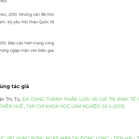
Nội.
Học, 2010. Những vấn đề môi
am. Kỷ yếu Hội thảo Quốc tế
012. Báo cáo hiện trạng rừng
rừng ngập mặn ven biển giai
ùng tác giả
ần Thị Tú,
ĐA DẠNG THÀNH PHẦN LOÀI VÀ GIÁ TRỊ KINH TẾ 
THIÊN HUẾ
,
TẠP CHÍ KHOA HỌC LÂM NGHIỆP: Số 4 (2013)
C VẬT VÙNG RỪNG NGẬP MẶN TẠI ĐÔNG LONG - TIỀN HẢI - 