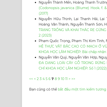
Nguyễn Thành Mến, Hoàng Thanh Trườn
(Codonopsis javanica (Blume) Hook. f
(2017)
Nguyễn Hữu Thịnh, Lại Thanh Hải, Lạ
Hoàng Văn Thành, Nguyễn Thanh Sơn, H
TRẠNG TRỒNG VÀ KHAI THÁC RE GỪNG 
2 (2023)
Phạm Quốc Trọng, Phạm Thị Kim Tình, 
HỆ THỰC VẬT BẬC CAO CÓ MẠCH Ở VÙN
KHOA HỌC LÂM NGHIỆP: Bài chấp nhận
Nguyễn Văn Quý, Nguyễn Văn Hợp, Nguy
ĐA DẠNG LOÀI CÂY GỖ TRONG RỪNG L
CHÍ KHOA HỌC LÂM NGHIỆP: Số 1 (2022)
<<
<
2
3
4
5
6
7
8
9
10
11
>
>>
Bạn cũng có thể
bắt đầu một tìm kiếm tương