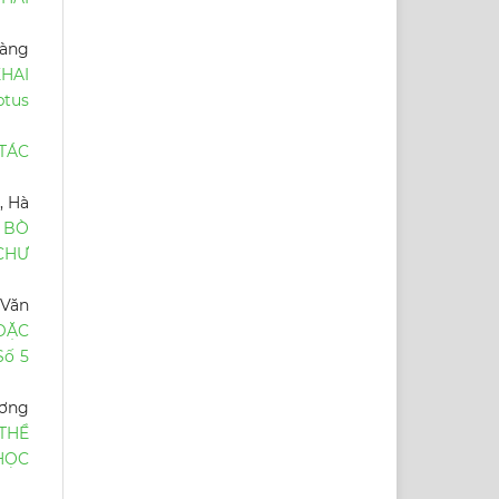
oàng
HAI
tus
TÁC
, Hà
 BÒ
CHƯ
 Văn
ĐẶC
Số 5
ương
THỂ
HỌC