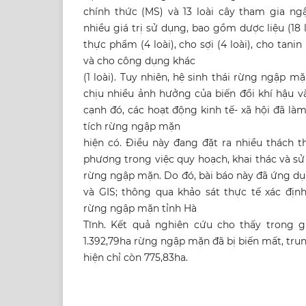
chính thức (MS) và 13 loài cây tham gia n
nhiều giá trị sử dụng, bao gồm dược liệu (18 l
thực phẩm (4 loài), cho sợi (4 loài), cho tanin 
và cho công dụng khác
(1 loài). Tuy nhiên, hệ sinh thái rừng ngập 
chịu nhiều ảnh hưởng của biến đổi khí hậu và
cạnh đó, các hoạt động kinh tế- xã hội đã là
tích rừng ngập mặn
hiện có. Điều này đang đặt ra nhiều thách t
phương trong việc quy hoạch, khai thác và sử
rừng ngập mặn. Do đó, bài báo này đã ứng d
và GIS; thông qua khảo sát thực tế xác định
rừng ngập mặn tỉnh Hà
Tĩnh. Kết quả nghiên cứu cho thấy trong g
1.392,79ha rừng ngập mặn đã bị biến mất, tru
hiện chỉ còn 775,83ha.