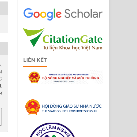
LIÊN KẾT
.
N
G
.
M