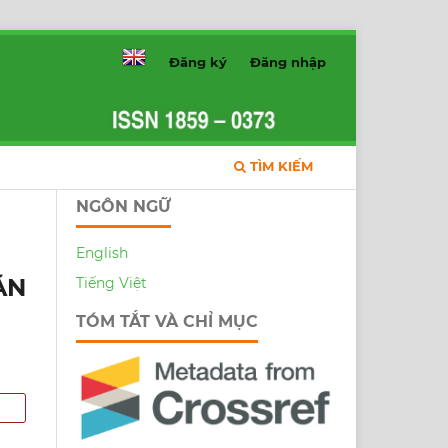
Đăng ký
Đăng nhập
TÌM KIẾM
NGÔN NGỮ
English
ẶN
Tiếng Việt
TÓM TẮT VÀ CHỈ MỤC