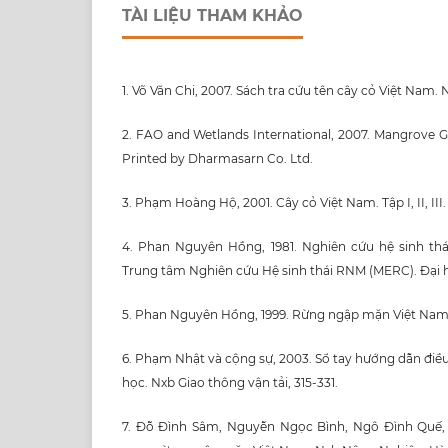
TÀI LIỆU THAM KHẢO
1. Võ Văn Chi, 2007. Sách tra cứu tên cây cỏ Việt Nam. 
2. FAO and Wetlands International, 2007. Mangrove G
Printed by Dharmasarn Co. Ltd.
3. Phạm Hoàng Hộ, 2001. Cây cỏ Việt Nam. Tập I, II, III.
4. Phan Nguyên Hồng, 1981. Nghiên cứu hệ sinh th
Trung tâm Nghiên cứu Hệ sinh thái RNM (MERC). Đại 
5. Phan Nguyên Hồng, 1999. Rừng ngập mặn Việt Nam.
6. Phạm Nhật và cộng sự, 2003. Sổ tay hướng dẫn điều
học. Nxb Giao thông vận tải, 315-331.
7. Đỗ Đình Sâm, Nguyễn Ngọc Bình, Ngô Đình Quế,