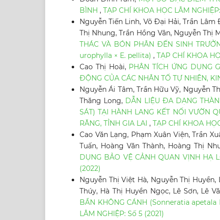
BÌNH
,
TẠP CHÍ KHOA HỌC LÂM NGHIỆP: 
Nguyễn Tiến Linh, Võ Đại Hải, Trần Lâ
Thị Nhung, Trần Hồng Vân, Nguyễn Thị 
THÁC VÀ BÓN PHÂN ĐẾN SINH TRƯỞN
urophylla × E. pellita)
,
TẠP CHÍ KHOA HỌC
Cao Thị Hoài,
PHÂN TÍCH ỨNG DỤNG G
ĐỘNG CỦA CÁC NHÂN TỐ TỰ NHIÊN, KI
Nguyễn Ái Tâm, Trần Hữu Vỹ, Nguyễn Th
Thăng Long,
DẪN LIỆU ĐA DẠNG THÀN
SÁT) TẠI HÀNH LANG KẾT NỐI VƯỜN 
RĂNG, TỈNH GIA LAI
,
TẠP CHÍ KHOA HỌC 
Cao Văn Lạng, Phạm Xuân Viện, Trần Xu
Tuấn, Hoàng Văn Thành, Hoàng Thị Nh
DỤNG BẢO VỆ CẢNH QUAN VỊNH HẠ L
(2022)
Nguyễn Thị Việt Hà, Nguyễn Thị Huyền, 
Thúy, Hà Thị Huyền Ngọc, Lê Sơn, Lê V
BẦN KHÔNG CÁNH (Sonneratia apetala 
LÂM NGHIỆP: Số 5 (2021)