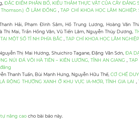
g,
ĐẶC ĐIỂM PHÂN BỐ, KIỂU THẢM THỰC VẬT CỦA CÂY ĐẢNG 
. & Thomson.) Ở LÂM ĐỒNG
,
TẠP CHÍ KHOA HỌC LÂM NGHIỆP: 
i Thanh Hải, Phạm Đình Sâm, Hồ Trung Lương, Hoàng Văn Th
à Thị Mai, Trần Hồng Vân, Vũ Tiến Lâm, Nguyễn Thùy Dương,
T
TẠI MỘT SỐ TỈ NH PHÍA BẮC
,
TẠP CHÍ KHOA HỌC LÂM NGHIỆP
Nguyễn Thị Mai Hương, Shuichiro Tagane, Đặng Văn Sơn,
ĐA D
G NÚI ĐÁ VÔI HÀ TIÊN – KIÊN LƯƠNG, TỈNH AN GIANG
,
TẠP
 đăng
ễn Thanh Tuấn, Bùi Mạnh Hưng, Nguyễn Hữu Thế,
CƠ CHẾ DUY
Á RỘNG THƯỜNG XANH Ở KHU VỰC IA-MƠR, TỈNH GIA LAI
,
 tự nâng cao
cho bài báo này.