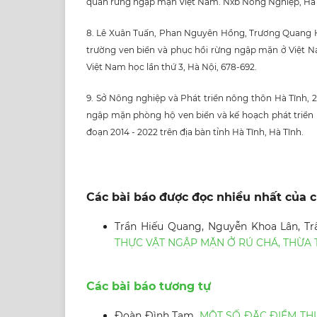
quan rừng ngập mặn Việt Nam. Nxb Nông Nghiệp, Hà 
8. Lê Xuân Tuấn, Phan Nguyên Hồng, Trương Quang 
trường ven biển và phục hồi rừng ngập mặn ở Việt N
Việt Nam học lần thứ 3, Hà Nội, 678-692.
9. Sở Nông nghiệp và Phát triển nông thôn Hà Tĩnh, 2
ngập mặn phòng hộ ven biển và kế hoạch phát triển 
đoạn 2014 - 2022 trên địa bàn tỉnh Hà Tĩnh, Hà Tĩnh.
Các bài báo được đọc nhiều nhất của c
Trần Hiếu Quang, Nguyễn Khoa Lân, Tr
THỰC VẬT NGẬP MẶN Ở RÚ CHÁ, THỪA 
Các bài báo tương tự
Đoàn Đình Tam,
MỘT SỐ ĐẶC ĐIỂM THỰ