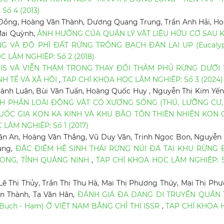
Số 4 (2013)
m Đồng, Hoàng Văn Thành, Dương Quang Trung, Trần Anh Hải, H
Mai Quỳnh,
ẢNH HƯỞNG CỦA QUẢN LÝ VẬT LIỆU HỮU CƠ SAU K
G VÀ ĐỘ PHÌ ĐẤT RỪNG TRỒNG BẠCH ĐÀN LAI UP (Eucalyp
 LÂM NGHIỆP: Số 2 (2018)
IS VÀ VIỄN THÁM TRONG THAY ĐỔI THẢM PHỦ RỪNG DƯỚI 
NH TẾ VÀ XÃ HỘI
,
TẠP CHÍ KHOA HỌC LÂM NGHIỆP: Số 3 (2024)
ành Luân, Bùi Văn Tuấn, Hoàng Quốc Huy , Nguyễn Thị Kim Yến
H PHẦN LOÀI ĐỘNG VẬT CÓ XƯƠNG SỐNG (THÚ, LƯỠNG CƯ,
QUỐC GIA KON KA KINH VÀ KHU BẢO TỒN THIÊN NHIÊN KON 
LÂM NGHIỆP: Số 1 (2017)
ân An, Hoàng Văn Thắng, Vũ Duy Văn, Trịnh Ngọc Bon, Nguyễn
ung,
ĐẶC ĐIỂM HỆ SINH THÁI RỪNG NÚI ĐÁ TẠI KHU RỪNG 
ONG, TỈNH QUẢNG NINH
,
TẠP CHÍ KHOA HỌC LÂM NGHIỆP: 
Lê Thị Thủy, Trần Thị Thu Hà, Mai Thị Phương Thúy, Mai Thị Ph
ăn Thành, Tạ Văn Hân,
ĐÁNH GIÁ ĐA DẠNG DI TRUYỀN QUẦN 
Buch - Ham) Ở VIỆT NAM BẰNG CHỈ THỊ ISSR
,
TẠP CHÍ KHOA 