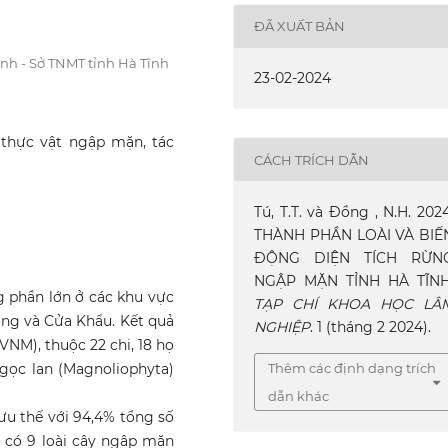
ĐÃ XUẤT BẢN
nh - Sở TNMT tỉnh Hà Tĩnh
23-02-2024
, thực vật ngập mặn, tác
CÁCH TRÍCH DẪN
Tú, T.T. và Đồng , N.H. 2024
THÀNH PHẦN LOÀI VÀ BIẾ
ĐỘNG DIỆN TÍCH RỪN
NGẬP MẶN TỈNH HÀ TĨNH
g phần lớn ở các khu vực
TẠP CHÍ KHOA HỌC LÂ
ng và Cửa Khẩu. Kết quả
NGHIỆP
. 1 (tháng 2 2024).
VNM), thuộc 22 chi, 18 họ
gọc lan (Magnoliophyta)
Thêm các định dạng trích
dẫn khác
ưu thế với 94,4% tổng số
, có 9 loài cây ngập mặn