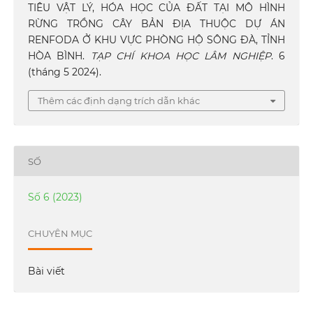
TIÊU VẬT LÝ, HÓA HỌC CỦA ĐẤT TẠI MÔ HÌNH
RỪNG TRỒNG CÂY BẢN ĐỊA THUỘC DỰ ÁN
RENFODA Ở KHU VỰC PHÒNG HỘ SÔNG ĐÀ, TỈNH
HÒA BÌNH.
TẠP CHÍ KHOA HỌC LÂM NGHIỆP
. 6
(tháng 5 2024).
Thêm các định dạng trích dẫn khác
SỐ
Số 6 (2023)
CHUYÊN MỤC
Bài viết