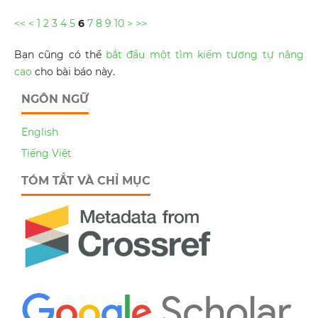
<<
<
1
2
3
4
5
6
7
8
9
10
>
>>
Bạn cũng có thể
bắt đầu một tìm kiếm tương tự nâng
cao
cho bài báo này.
NGÔN NGỮ
English
Tiếng Việt
TÓM TẮT VÀ CHỈ MỤC