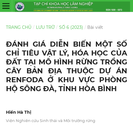
TRANG CHỦ
/
LƯU TRỮ
/
SỐ 6 (2023)
/
Bài viết
ĐÁNH GIÁ DIỄN BIẾN MỘT SỐ
CHỈ TIÊU VẬT LÝ, HÓA HỌC CỦA
ĐẤT TẠI MÔ HÌNH RỪNG TRỒNG
CÂY BẢN ĐỊA THUỘC DỰ ÁN
RENFODA Ở KHU VỰC PHÒNG
HỘ SÔNG ĐÀ, TỈNH HÒA BÌNH
Hiền Hà Thị
Viện Nghiên cứu Sinh thái và Môi trường rừng