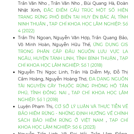
Trần Văn Nho , Trần Văn Nho , Bùi Quang Hà, Đoàn
Nhật Xinh,
ĐẶC ĐIỂM CẤU TRÚC MỘT SỐ HIỆN
TRẠNG RỪNG PHỔ BIẾN TẠI HUY ỆN BÁC ÁI, TỈNH
NINH THUẬN
,
TẠP CHÍ KHOA HỌC LÂM NGHIỆP: Số
4 (2022)
Trần Thị Ngoan, Nguyễn Văn Hợp, Trần Quang Bảo,
Võ Minh Hoàn, Nguyễn Hữu Thế,
ỨNG DỤNG GIS
TRONG PHÂN CẤP ĐẦU NGUỒN LƯU VỰC LA
NGÂU, HUYỆN TÁNH LINH, TỈNH BÌNH THUẬN
,
TẠP
CHÍ KHOA HỌC LÂM NGHIỆP: Số 1 (2018)
Nguyễn Thị Ngọc Linh, Trần Hà Diễm My, Đỗ Thị
Cẩm Hoàng, Nguyễn Hoàng Thơ,
ĐA DẠNG NGUỒN
TÀI NGUYÊN CÂY THUỐC RỪNG PHÒNG HỘ TÂN
PHÚ, TỈNH ĐỒNG NAI
,
TẠP CHÍ KHOA HỌC LÂM
NGHIỆP: Số 1 (2018)
Luyện Phạm Thị,
CƠ SỞ LÝ LUẬN VÀ THỰC TIỄN VỀ
BẢO HIỂM RỪNG - NHỮNG ĐỊNH HƯỚNG VỀ CHÍNH
SÁCH BẢO HIỂM RỪNG Ở VIỆT NAM
,
TẠP CHÍ
KHOA HỌC LÂM NGHIỆP: Số 6 (2023)