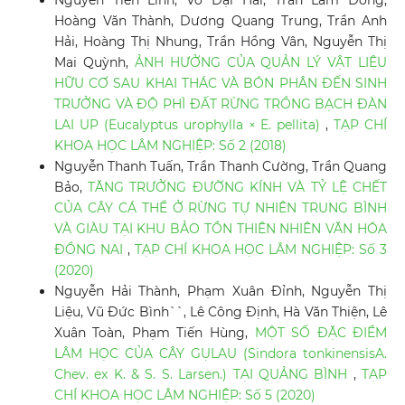
Nguyễn Tiến Linh, Võ Đại Hải, Trần Lâm Đồng,
Hoàng Văn Thành, Dương Quang Trung, Trần Anh
Hải, Hoàng Thị Nhung, Trần Hồng Vân, Nguyễn Thị
Mai Quỳnh,
ẢNH HƯỞNG CỦA QUẢN LÝ VẬT LIỆU
HỮU CƠ SAU KHAI THÁC VÀ BÓN PHÂN ĐẾN SINH
TRƯỞNG VÀ ĐỘ PHÌ ĐẤT RỪNG TRỒNG BẠCH ĐÀN
LAI UP (Eucalyptus urophylla × E. pellita)
,
TẠP CHÍ
KHOA HỌC LÂM NGHIỆP: Số 2 (2018)
Nguyễn Thanh Tuấn, Trần Thanh Cường, Trần Quang
Bảo,
TĂNG TRƯỞNG ĐƯỜNG KÍNH VÀ TỶ LỆ CHẾT
CỦA CÂY CÁ THỂ Ở RỪNG TỰ NHIÊN TRUNG BÌNH
VÀ GIÀU TẠI KHU BẢO TỒN THIÊN NHIÊN VĂN HÓA
ĐỒNG NAI
,
TẠP CHÍ KHOA HỌC LÂM NGHIỆP: Số 3
(2020)
Nguyễn Hải Thành, Phạm Xuân Đỉnh, Nguyễn Thị
Liệu, Vũ Đức Bình``, Lê Công Định, Hà Văn Thiện, Lê
Xuân Toàn, Phạm Tiến Hùng,
MỘT SỐ ĐẶC ĐIỂM
LÂM HỌC CỦA CÂY GỤLAU (Sindora tonkinensisA.
Chev. ex K. & S. S. Larsen.) TẠI QUẢNG BÌNH
,
TẠP
CHÍ KHOA HỌC LÂM NGHIỆP: Số 5 (2020)