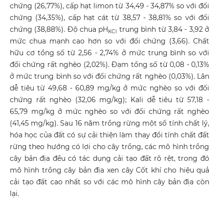
chứng (26,77%), cấp hạt limon từ 34,49 - 34,87% so với đối
chứng (34,35%), cấp hạt cát từ 38,57 - 38,81% so với đối
chứng (38,88%). Độ chua pH
trung bình từ 3,84 - 3,92 ở
KCl
mức chua mạnh cao hơn so với đối chứng (3,66). Chất
hữu cơ tổng số từ 2,56 - 2,74% ở mức trung bình so với
đối chứng rất nghèo (2,02%). Đạm tổng số từ 0,08 - 0,13%
ở mức trung bình so với đối chứng rất nghèo (0,03%). Lân
dễ tiêu từ 49,68 - 60,89 mg/kg ở mức nghèo so với đối
chứng rất nghèo (32,06 mg/kg); Kali dễ tiêu từ 57,18 -
65,79 mg/kg ở mức nghèo so với đối chứng rất nghèo
(41,45 mg/kg). Sau 16 năm trồng rừng một số tính chất lý,
hóa học của đất có sự cải thiện làm thay đổi tính chất đất
rừng theo hướng có lợi cho cây trồng, các mô hình trồng
cây bản địa đều có tác dụng cải tạo đất rõ rệt, trong đó
mô hình trồng cây bản địa xen cây Cốt khí cho hiệu quả
cải tạo đất cao nhất so với các mô hình cây bản địa còn
lại.