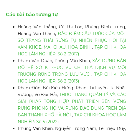
Các bài báo tương tự
Hoàng Văn Thắng, Cù Thị Lộc, Phùng Đình Trung,
Hoàng Văn Thành,
ĐẶC ĐIỂM CẤU TRÚC CỦA MỘT
SỐ TRẠNG THÁI RỪNG TỰ NHIÊN PHỤC HỒI TẠI
XĂM KHÒE, MAI CHÂU, HÒA BÌNH
,
TẠP CHÍ KHOA
HỌC LÂM NGHIỆP: Số 2 (2017)
Phạm Văn Duẩn, Phùng Văn Khoa,
XÂY DỰNG BẢN
ĐỒ HỆ SỐ K PHỤC VỤ CHI TRẢ DỊCH VỤ MÔI
TRƯỜNG RỪNG TRONG LƯU VỰC
,
TẠP CHÍ KHOA
HỌC LÂM NGHIỆP: Số 2 (2013)
Phạm Đôn, Bùi Kiều Hưng, Phan Thị Luyến, Tạ Nhật
Vượng, Võ Đại Hải,
THỰC TRẠNG QUẢN LÝ VÀ CÁC
GIẢI PHÁP TỔNG HỢP PHÁT TRIỂN BỀN VỮNG
RỪNG PHÒNG HỘ VÀ RỪNG ĐẶC DỤNG TRÊN ĐỊA
BÀN THÀNH PHỐ HÀ NỘI
,
TẠP CHÍ KHOA HỌC LÂM
NGHIỆP: Số 5 (2022)
Phùng Văn Khen, Nguyễn Trọng Nam, Lê Triệu Duy,