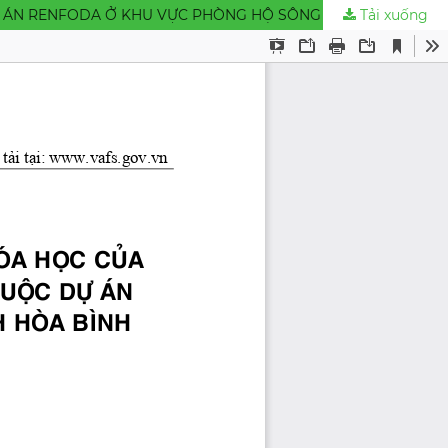
Tải xuống
ĐÁNH GIÁ DIỄN BIẾN MỘT SỐ CHỈ TIÊU VẬT LÝ, HÓA HỌC CỦA ĐẤT TẠI MÔ HÌNH RỪNG TRỒNG CÂY BẢN ĐỊA THUỘC DỰ ÁN RENFODA Ở KHU VỰC PHÒNG HỘ SÔNG ĐÀ, TỈNH HÒA BÌNH