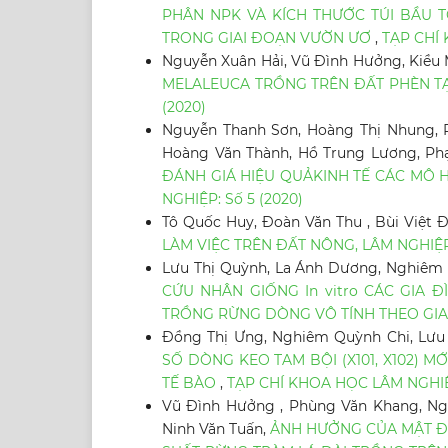
PHÂN NPK VÀ KÍCH THƯỚC TÚI BẦU TỚI
TRONG GIAI ĐOẠN VƯỜN ƯƠ
,
TẠP CHÍ 
Nguyễn Xuân Hải, Vũ Đình Hưởng, Kiều
MELALEUCA TRỒNG TRÊN ĐẤT PHÈN T
(2020)
Nguyễn Thanh Sơn, Hoàng Thị Nhung, 
Hoàng Văn Thành, Hồ Trung Lương, Phạ
ĐÁNH GIÁ HIỆU QUẢKINH TẾ CÁC MÔ 
NGHIỆP: Số 5 (2020)
Tô Quốc Huy, Đoàn Văn Thu , Bùi Việt 
LÀM VIỆC TRÊN ĐẤT NÔNG, LÂM NGHI
Lưu Thị Quỳnh, La Ánh Dương, Nghiêm Q
CỨU NHÂN GIỐNG In vitro CÁC GIA Đ
TRỒNG RỪNG DÒNG VÔ TÍNH THEO GI
Đồng Thị Ưng, Nghiêm Quỳnh Chi, Lưu
SỐ DÒNG KEO TAM BỘI (X101, X102)
TẾ BÀO
,
TẠP CHÍ KHOA HỌC LÂM NGHIỆP
Vũ Đình Hưởng , Phùng Văn Khang, Ngu
Ninh Văn Tuấn,
ẢNH HƯỞNG CỦA MẬT Đ