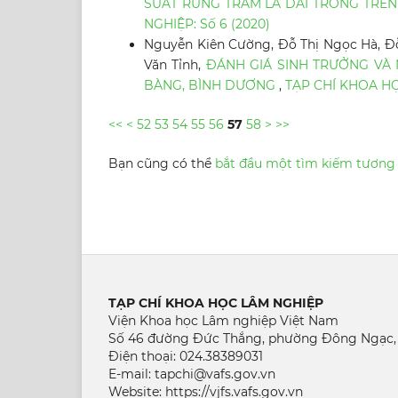
SUẤT RỪNG TRÀM LÁ DÀI TRỒNG TRÊN
NGHIỆP: Số 6 (2020)
Nguyễn Kiên Cường, Đỗ Thị Ngọc Hà, Đỗ
Văn Tỉnh,
ĐÁNH GIÁ SINH TRƯỞNG VÀ 
BÀNG, BÌNH DƯƠNG
,
TẠP CHÍ KHOA HỌ
<<
<
52
53
54
55
56
57
58
>
>>
Bạn cũng có thể
bắt đầu một tìm kiếm tương
TẠP CHÍ KHOA HỌC LÂM NGHIỆP
Viện Khoa học Lâm nghiệp Việt Nam
Số 46 đường Đức Thắng, phường Đông Ngạc,
Điện thoại: 024.38389031
E-mail: tapchi@vafs.gov.vn
Website: https://vjfs.vafs.gov.vn