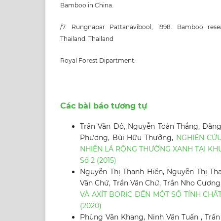
Bamboo in China.
/7. Rungnapar Pattanavibool, 1998. Bamboo res
Thailand. Thailand
Royal Forest Dipartment.
Các bài báo tương tự
Trần Văn Đô, Nguyễn Toàn Thắng, Đặng
Phương, Bùi Hữu Thưởng,
NGHIÊN CỨU
NHIÊN LÁ RỘNG THƯỜNG XANH TẠI KH
Số 2 (2015)
Nguyễn Thị Thanh Hiền, Nguyễn Thị Th
Văn Chứ, Trần Văn Chứ, Trần Nho Cương
VÀ AXÍT BORIC ĐẾN MỘT SỐ TÍNH CH
(2020)
Phùng Văn Khang, Ninh Văn Tuấn , Trấ