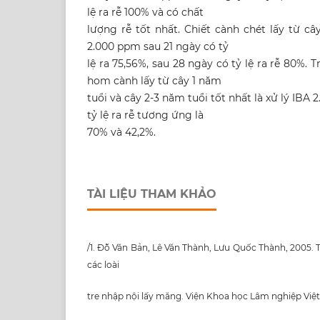
lệ ra rễ 100% và có chất
lượng rễ tốt nhất. Chiết cành chét lấy từ c
2.000 ppm sau 21 ngày có tỷ
lệ ra 75,56%, sau 28 ngày có tỷ lệ ra rễ 80%.
hom cành lấy từ cây 1 năm
tuổi và cây 2-3 năm tuổi tốt nhất là xử lý IBA
tỷ lệ ra rễ tương ứng là
70% và 42,2%.
TÀI LIỆU THAM KHẢO
/1. Đỗ Văn Bản, Lê Văn Thành, Lưu Quốc Thành, 2005
các loài
tre nhập nội lấy măng. Viện Khoa học Lâm nghiệp Việ