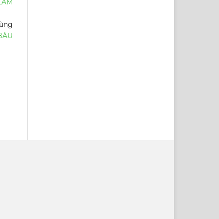
LÂM
hùng
BÀU