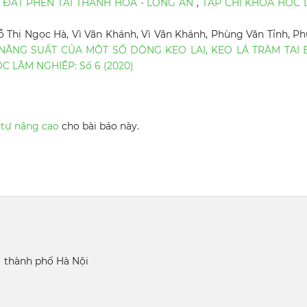
 ĐẤT PHÈN TẠI THẠNH HÓA - LONG AN
,
TẠP CHÍ KHOA HỌC 
 Thị Ngọc Hà, Vì Văn Khánh, Vì Văn Khánh, Phùng Văn Tỉnh, P
NĂNG SUẤT CỦA MỘT SỐ DÒNG KEO LAI, KEO LÁ TRÀM TẠI 
C LÂM NGHIỆP: Số 6 (2020)
 tự nâng cao
cho bài báo này.
 thành phố Hà Nội