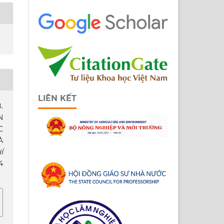
LIÊN KẾT
.
N
C
À
Í
4