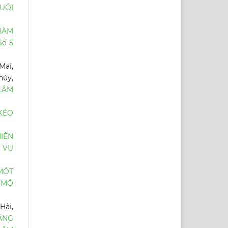
TUỔI
RÀM
Số 5
Mai,
hùy,
LÂM
KÉO
IÊN
C VỤ
MỘT
 MÔ
Hải,
ĂNG