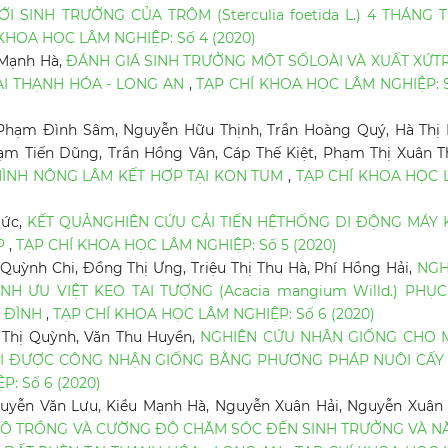
 SINH TRƯỞNG CỦA TRÔM (Sterculia foetida L.) 4 THÁNG 
KHOA HỌC LÂM NGHIỆP: Số 4 (2020)
 Mạnh Hà,
ĐÁNH GIÁ SINH TRƯỞNG MỘT SỐLOÀI VÀ XUẤT XỨT
ẠI THẠNH HÓA - LONG AN
,
TẠP CHÍ KHOA HỌC LÂM NGHIỆP: 
Phạm Đình Sâm, Nguyễn Hữu Thịnh, Trần Hoàng Quý, Hà Thị 
m Tiến Dũng, Trần Hồng Vân, Cáp Thế Kiệt, Phạm Thị Xuân T
HÌNH NÔNG LÂM KẾT HỢP TẠI KON TUM
,
TẠP CHÍ KHOA HỌC 
Đức,
KẾT QUẢNGHIÊN CỨU CẢI TIẾN HỆTHỐNG DI ĐỘNG MÁY 
ỆP
,
TẠP CHÍ KHOA HỌC LÂM NGHIỆP: Số 5 (2020)
uỳnh Chi, Đồng Thị Ưng, Triệu Thị Thu Hà, Phí Hồng Hải,
NGH
ÌNH ƯU VIỆT KEO TAI TƯỢNG (Acacia mangium Willd.) PHỤ
A ĐÌNH
,
TẠP CHÍ KHOA HỌC LÂM NGHIỆP: Số 6 (2020)
 Thị Quỳnh, Văn Thu Huyền,
NGHIÊN CỨU NHÂN GIỐNG CHO 
 MỚI ĐƯỢC CÔNG NHẬN GIỐNG BẰNG PHƯƠNG PHÁP NUÔI CẤY
: Số 6 (2020)
yễn Văn Lưu, Kiều Mạnh Hà, Nguyễn Xuân Hải, Nguyễn Xuân 
Ộ TRỒNG VÀ CƯỜNG ĐỘ CHĂM SÓC ĐẾN SINH TRƯỞNG VÀ N