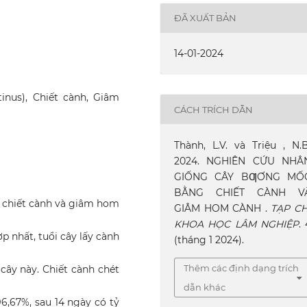
ĐÃ XUẤT BẢN
14-01-2024
nus), Chiết cành, Giâm
CÁCH TRÍCH DẪN
Thành, L.V. và Triệu , N.B
2024. NGHIÊN CỨU NHÂ
GIỐNG CÂY BƢƠNG MỐ
BẰNG CHIẾT CÀNH V
chiết cành và giâm hom
GIÂM HOM CÀNH .
TẠP CH
KHOA HỌC LÂM NGHIỆP
. 
p nhất, tuổi cây lấy cành
(tháng 1 2024).
Thêm các định dạng trích
 cây này. Chiết cành chét
dẫn khác
96,67%, sau 14 ngày có tỷ