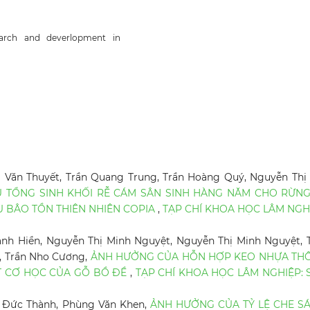
earch and deverlopment in
 Văn Thuyết, Trần Quang Trung, Trần Hoàng Quý, Nguyễn Thị
 TỔNG SINH KHỐI RỄ CÁM SÂN SINH HÀNG NĂM CHO RỪNG
U BÂO TỒN THIÊN NHIÊN COPIA
,
TẠP CHÍ KHOA HỌC LÂM NGH
anh Hiền, Nguyễn Thị Minh Nguyệt, Nguyễn Thị Minh Nguyệt, 
, Trần Nho Cương,
ẢNH HƯỞNG CỦA HỖN HỢP KEO NHỰA TH
ẤT CƠ HỌC CỦA GỖ BỒ ĐỀ
,
TẠP CHÍ KHOA HỌC LÂM NGHIỆP: 
n Đức Thành, Phùng Văn Khen,
ẢNH HƯỞNG CỦA TỶ LỆ CHE SÁ