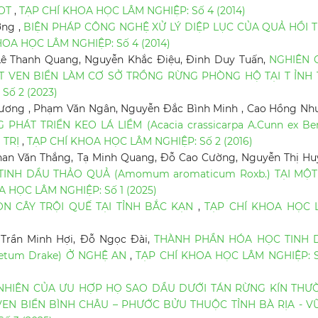
LOT
,
TẠP CHÍ KHOA HỌC LÂM NGHIỆP: Số 4 (2014)
ơng ,
BIỆN PHÁP CÔNG NGHỆ XỬ LÝ DIỆP LỤC CỦA QUẢ HỒI 
HOA HỌC LÂM NGHIỆP: Số 4 (2014)
Lê Thanh Quang, Nguyễn Khắc Điệu, Đinh Duy Tuấn,
NGHIÊN 
ÁT VEN BIỂN LÀM CƠ SỞ TRỒNG RỪNG PHÒNG HỘ TẠI T ỈNH 
Số 2 (2023)
hương , Phạm Văn Ngân, Nguyễn Đắc Bình Minh , Cao Hồng Nh
HÁT TRIỂN KEO LÁ LIỀM (Acacia crassicarpa A.Cunn ex Be
 TRỊ
,
TẠP CHÍ KHOA HỌC LÂM NGHIỆP: Số 2 (2016)
han Văn Thắng, Tạ Minh Quang, Đỗ Cao Cường, Nguyễn Thị Hu
TINH DẦU THẢO QUẢ (Amomum aromaticum Roxb.) TẠI MỘT
 HỌC LÂM NGHIỆP: Số 1 (2025)
N CÂY TRỘI QUẾ TẠI TỈNH BẮC KẠN
,
TẠP CHÍ KHOA HỌC 
Trần Minh Hợi, Đỗ Ngọc Đài,
THÀNH PHẦN HÓA HỌC TINH 
aetum Drake) Ở NGHỆ AN
,
TẠP CHÍ KHOA HỌC LÂM NGHIỆP: 
Ự NHIÊN CỦA ƯU HỢP HỌ SAO DẦU DƯỚI TÁN RỪNG KÍN THƯ
VEN BIỂN BÌNH CHÂU – PHƯỚC BỬU THUỘC TỈNH BÀ RỊA - V