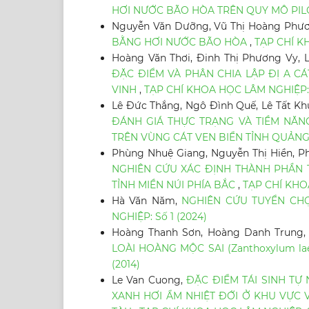
HƠI NƯỚC BÃO HÒA TRÊN QUY MÔ PI
Nguyễn Văn Dưỡng, Vũ Thị Hoàng Phư
BẰNG HƠI NƯỚC BÃO HÒA
,
TẠP CHÍ K
Hoàng Văn Thơi, Đinh Thị Phương Vy, 
ĐẶC ĐIỂM VÀ PHÂN CHIA LẬP ĐỊ A C
VINH
,
TẠP CHÍ KHOA HỌC LÂM NGHIỆP: 
Lê Đức Thắng, Ngô Đình Quế, Lê Tất K
ĐÁNH GIÁ THỰC TRẠNG VÀ TIỀM NĂNG P
TRÊN VÙNG CÁT VEN BIỂN TỈNH QUẢNG
Phùng Nhuệ Giang, Nguyễn Thị Hiền, P
NGHIÊN CỨU XÁC ĐỊNH THÀNH PHẦN 
TỈNH MIỀN NÚI PHÍA BẮC
,
TẠP CHÍ KHOA
Hà Văn Năm,
NGHIÊN CỨU TUYỂN CHỌ
NGHIỆP: Số 1 (2024)
Hoàng Thanh Sơn, Hoàng Danh Trung, 
LOÀI HOÀNG MỘC SAI (Zanthoxylum l
(2014)
Le Van Cuong,
ĐẶC ĐIỂM TÁI SINH T
XANH HƠI ẨM NHIỆT ĐỚI Ở KHU VỰC 