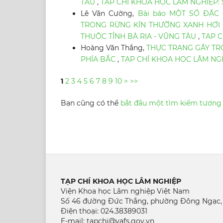
TÀU
,
TẠP CHÍ KHOA HỌC LÂM NGHIỆP: S
Lê Văn Cường,
Bài báo MỘT SỐ ĐẶC 
TRONG RỪNG KÍN THƯỜNG XANH HƠI 
THUỘC TỈNH BÀ RỊA - VŨNG TÀU
,
TẠP C
Hoàng Văn Thắng,
THỰC TRẠNG GÂY TRỒN
PHÍA BẮC
,
TẠP CHÍ KHOA HỌC LÂM NGHI
1
2
3
4
5
6
7
8
9
10
>
>>
Bạn cũng có thể
bắt đầu một tìm kiếm tương
TẠP CHÍ KHOA HỌC LÂM NGHIỆP
Viện Khoa học Lâm nghiệp Việt Nam
Số 46 đường Đức Thắng, phường Đông Ngạc,
Điện thoại: 024.38389031
E-mail: tapchi@vafs.gov.vn