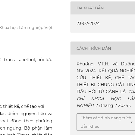
ĐÃ XUẤT BẢN
23-02-2024
 Khoa học Lâm nghiệp Việt
CÁCH TRÍCH DẪN
, trans - anethol, hồi lưu
Phương, V.T.H. và Dưỡng
N.V. 2024. KẾT QUẢ NGHIÊ
CỨU THIẾT KẾ, CHẾ TẠ
THIẾT BỊ CHƯNG CẤT TIN
DẦU HỒI TỪ CÀNH LÁ.
TẠ
CHÍ KHOA HỌC LÂ
NGHIỆP
. 2 (tháng 2 2024).
 thiết kế, chế tạo với
đặc điểm nguyên liệu và
Thêm các định dạng trích
ị hoạt động theo phương
dẫn khác
ịch ngưng. Bộ phận làm