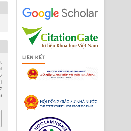
LIÊN KẾT
,
N
O
H
P
M