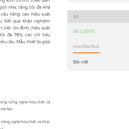
g kính 21mm, thiết diện
gọn nhẹ, tăng tối đa khả
cầu nâng cao hiệu suất
SỐ
u. Kết quả khảo nghiệm
m việc ổn định, hiệu suất
Số 2 (2017)
ối đa 78%, các chỉ tiêu
yêu cầu. Mẫu thiết bị góp
CHUYÊN MỤC
Bài viết
 trong công nghệ hóa chất và
 Hà Nội.
ng công nghệ hóa chất và thực
 4.