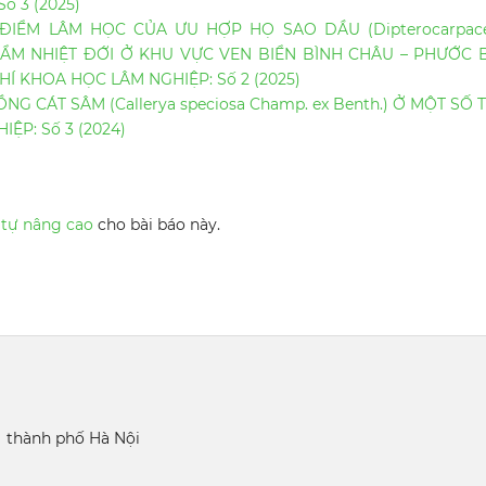
ố 3 (2025)
ĐIỂM LÂM HỌC CỦA ƯU HỢP HỌ SAO DẦU (Dipterocarpace
ẨM NHIỆT ĐỚI Ở KHU VỰC VEN BIỂN BÌNH CHÂU – PHƯỚC 
HÍ KHOA HỌC LÂM NGHIỆP: Số 2 (2025)
G CÁT SÂM (Callerya speciosa Champ. ex Benth.) Ở MỘT SỐ 
ỆP: Số 3 (2024)
 tự nâng cao
cho bài báo này.
 thành phố Hà Nội