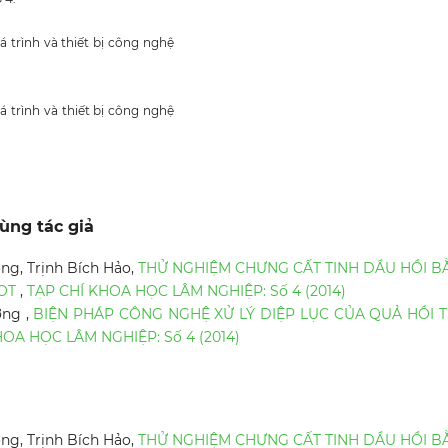
 trình và thiết bị công nghệ
 trình và thiết bị công nghệ
ùng tác giả
g, Trịnh Bích Hảo,
THỬ NGHIỆM CHƯNG CẤT TINH DẦU HỒI B
LOT
,
TẠP CHÍ KHOA HỌC LÂM NGHIỆP: Số 4 (2014)
ơng ,
BIỆN PHÁP CÔNG NGHỆ XỬ LÝ DIỆP LỤC CỦA QUẢ HỒI 
HOA HỌC LÂM NGHIỆP: Số 4 (2014)
g, Trịnh Bích Hảo,
THỬ NGHIỆM CHƯNG CẤT TINH DẦU HỒI B