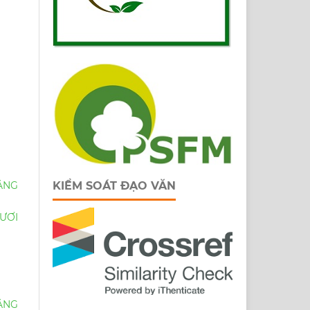
KIỂM SOÁT ĐẠO VĂN
ẰNG
TƯƠI
ẰNG