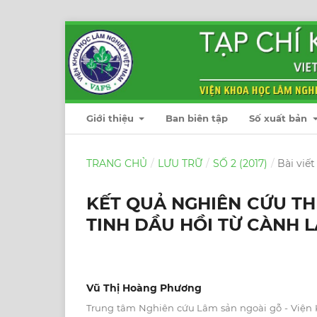
Giới thiệu
Ban biên tập
Số xuất bản
TRANG CHỦ
/
LƯU TRỮ
/
SỐ 2 (2017)
/
Bài viết
KẾT QUẢ NGHIÊN CỨU THI
TINH DẦU HỒI TỪ CÀNH L
Vũ Thị Hoàng Phương
Trung tâm Nghiên cứu Lâm sản ngoài gỗ - Viện