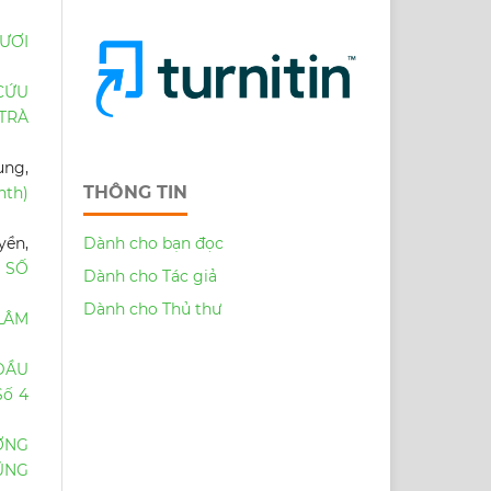
TƯƠI
CỨU
TRÀ
ung,
THÔNG TIN
nth)
Dành cho bạn đọc
yền,
 SỐ
Dành cho Tác giả
Dành cho Thủ thư
LÂM
DẦU
Số 4
ỜNG
ŨNG