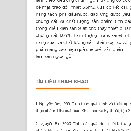
lạnh theo kiểu ống chùm, gồm 37 ống có đườn
bề mặt trao đổi nhiệt 5,5m2, vừa có kết cầu 
năng tách pha dầu/nước, đáp ứng được yêu 
chưng cất và chất lượng sản phẩm tinh dầ
trong điều kiện sản xuất cho thấy thiết bị là
chưng cất 1,04%, hàm lượng trans -anethol t
năng suất và chất lượng sản phẩm đạt so với 
phần nâng cao hiệu quả chế biến sản phẩm
lâm sản ngoài gỗ
TÀI LIỆU THAM KHẢO
1. Nguyễn Bin, 1999. Tính toán quá trình và thiết bị
thực phẩm. Nhà xuất bản Khoa học và Kỹ thuật, tập 2,
2. Nguyễn Bin, 2003. Tính toán quá trình thiết bị tro
phẩm. Nhà xuất bản Khoa học và Kỹ thuật, Hà Nội, tập