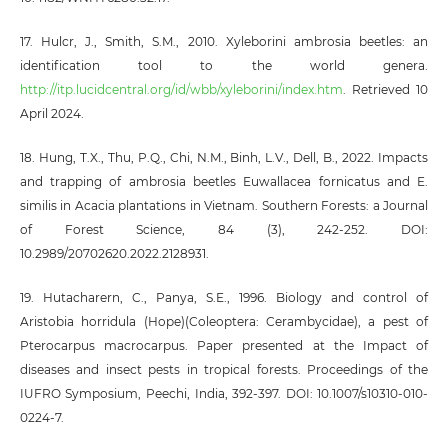
17. Hulcr, J., Smith, S.M., 2010. Xyleborini ambrosia beetles: an
identification tool to the world genera.
http://itp.lucidcentral.org/id/wbb/xyleborini/index.htm
. Retrieved 10
April 2024.
18. Hung, T.X., Thu, P.Q., Chi, N.M., Binh, L.V., Dell, B., 2022. Impacts
and trapping of ambrosia beetles Euwallacea fornicatus and E.
similis in Acacia plantations in Vietnam. Southern Forests: a Journal
of Forest Science, 84 (3), 242-252. DOI:
10.2989/20702620.2022.2128931.
19. Hutacharern, C., Panya, S.E., 1996. Biology and control of
Aristobia horridula (Hope)(Coleoptera: Cerambycidae), a pest of
Pterocarpus macrocarpus. Paper presented at the Impact of
diseases and insect pests in tropical forests. Proceedings of the
IUFRO Symposium, Peechi, India, 392-397. DOI: 10.1007/s10310-010-
0224-7.