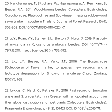
20. Kangkamanee, T., Sittichaya, W., Ngampongsai, A., Permkam, S.,
Beaver, R.A., 2011. Wood-boring beetles (Coleoptera: Bostrichidae,
Curculionidae; Platypodinae and Scolytinae) infesting rubberwood
sawn timber in southern Thailand. Journal of Forest Research, 16 (4),
302-308. DOI: 10.1007/s10310-010-0224-7.
21. Li, Y., Ruan, Y.Y., Stanley, E.L., Skelton, J., Hulcr, J., 2019. Plasticity
of mycangia in Xylosandrus ambrosia beetles. DOI: 10.1111/1744-
7917.12590. Insect Science, 26 (4), 732-742.
22. Liu, L.Y., Beaver, R.A., Yang, J.T., 2006. The Bostrichidae
(Coleoptera) of Taiwan: a key to species, new records, and a
lectotype designation for Sinoxylon mangiferae Chujo. Zootaxa,
1307 (1), 1-33.
23. Lykidis, C., Nardi, G., Petrakis, P., 2016. First record of Sinoxylon
anale and S. unidentatum in Greece, with an updated account on
their global distribution and host plants (Coleoptera: Bostrichidae).
Fragmenta Entomologica, 48 (2), 101-121. DOI: 10.4081/fe.2016.171.