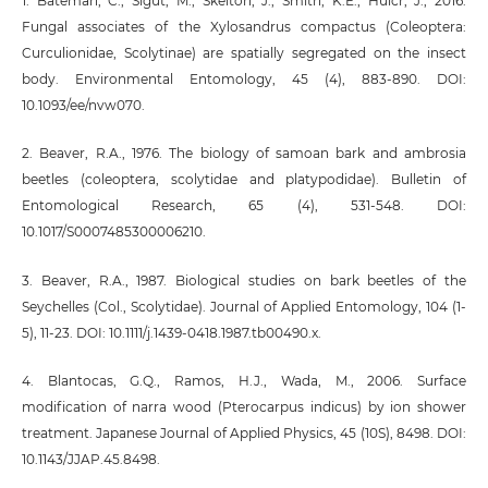
1. Bateman, C., Šigut, M., Skelton, J., Smith, K.E., Hulcr, J., 2016.
Fungal associates of the Xylosandrus compactus (Coleoptera:
Curculionidae, Scolytinae) are spatially segregated on the insect
body. Environmental Entomology, 45 (4), 883-890. DOI:
10.1093/ee/nvw070.
2. Beaver, R.A., 1976. The biology of samoan bark and ambrosia
beetles (coleoptera, scolytidae and platypodidae). Bulletin of
Entomological Research, 65 (4), 531-548. DOI:
10.1017/S0007485300006210.
3. Beaver, R.A., 1987. Biological studies on bark beetles of the
Seychelles (Col., Scolytidae). Journal of Applied Entomology, 104 (1-
5), 11-23. DOI: 10.1111/j.1439-0418.1987.tb00490.x.
4. Blantocas, G.Q., Ramos, H.J., Wada, M., 2006. Surface
modification of narra wood (Pterocarpus indicus) by ion shower
treatment. Japanese Journal of Applied Physics, 45 (10S), 8498. DOI:
10.1143/JJAP.45.8498.