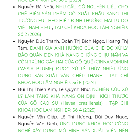
HỌC LÂM NGHIỆP: Số 2 (2023)
Nguyễn Bá Ngãi,
NHU CẦU GỖ NGUYÊN LIỆU CHO
CHẾ BIẾN SẢN PHẨM GỖ XUẤT KHẨU SANG THỊ
TRƯỜNG EU THEO HIỆP ĐỊNH THƯƠNG MẠI TỰ DO
VIỆT NAM – EU
,
TẠP CHÍ KHOA HỌC LÂM NGHIỆP:
Số 2 (2026)
Nguyễn Đức Thành, Đoàn Thị Bích Ngọc, Hoàng Thị
Tám,
ĐÁNH GIÁ ẢNH HƯỞNG CỦA CHẾ ĐỘ XỬ LÝ
BẢO QUẢN ĐẾN KHẢ NĂNG CHỐNG CHỊU NẤM VÀ
CÔN TRÙNG GÂY HẠI CỦA GỖ QUẾ (CINNAMOMUM
CASSIA BLUME) ĐƯỢC XỬ LÝ THỦY NHIỆT ỨNG
DỤNG SẢN XUẤT VÁN GHÉP THANH
,
TẠP CHÍ
KHOA HỌC LÂM NGHIỆP: Số 6 (2024)
Bùi Thị Thiên Kim, Lê Quỳnh Như,
NGHIÊN CỨU XỬ
LÝ LÀM TĂNG KHẢ NĂNG ỔN ĐỊNH KÍCH THƯỚC
CỦA GỖ CAO SU (Hevea brasiliensis)
,
TẠP CHÍ
KHOA HỌC LÂM NGHIỆP: Số 4 (2025)
Nguyễn Văn Giáp, Lê Thị Hương, Bùi Duy Ngọc,
Nguyễn Văn Định,
ỨNG DỤNG KHOA HỌC CÔNG
NGHỆ XÂY DỰNG MÔ HÌNH SẢN XUẤT VIÊN NÉN