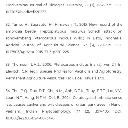
Biodiversitas Journal of Biological Diversity, 22 (3), 1332-1339. DOI:
10.13057/biodiv/d220333.
32. Tarno, H., Suprapto, H., Himawan, T., 2015. New record of the
ambrosia beetle, Treptoplatypus micrurus Schedl. attack on
sonokembang (Pterocarpus indicus Willd.) in Batu, Indonesia.
Agrivita Journal of Agricultural Science, 37 (3), 220-225. DOI:
10.17503/Agrivita-2015-37-3-p220-225.
33. Thomson, L.A.J., 2006. Pterocarpus indicus (narra), ver. 2.1. In:
Elevitch, C.R. (ed.). Species Profiles for Pacific Island Agroforestry.
Permanent Agriculture Resources, Hōlualoa, Hawai‘i. 17 p.
34. Thu, P.Q., Duc, D.T., Chi, N.M., Anh, D.T.K., Thuy, P.T.T., Loi, V.V.,
Loan, N.T., Hang, N.T.M., Dell, B., 2024. Ceratocystis fimbriata sensu
lato causes canker and wilt diseases of urban park trees in Hanoi,
Vietnam. Indian Phytopathology, 77 (2), 397-405. DOI:
10.1007/s42360-024-00734-0.