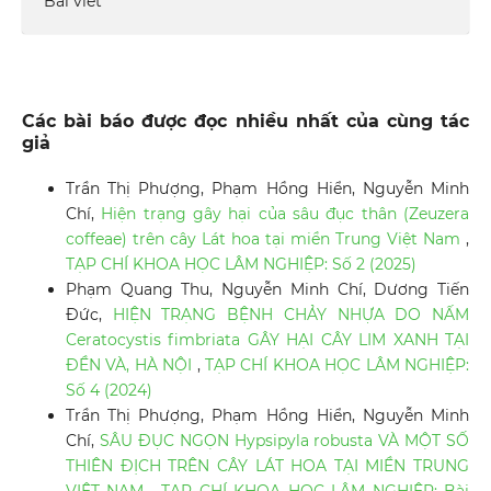
Bài viết
Các bài báo được đọc nhiều nhất của cùng tác
giả
Trần Thị Phượng, Phạm Hồng Hiển, Nguyễn Minh
Chí,
Hiện trạng gây hại của sâu đục thân (Zeuzera
coffeae) trên cây Lát hoa tại miền Trung Việt Nam
,
TẠP CHÍ KHOA HỌC LÂM NGHIỆP: Số 2 (2025)
Phạm Quang Thu, Nguyễn Minh Chí, Dương Tiến
Đức,
HIỆN TRẠNG BỆNH CHẢY NHỰA DO NẤM
Ceratocystis fimbriata GÂY HẠI CÂY LIM XANH TẠI
ĐỀN VÀ, HÀ NỘI
,
TẠP CHÍ KHOA HỌC LÂM NGHIỆP:
Số 4 (2024)
Trần Thị Phượng, Phạm Hồng Hiển, Nguyễn Minh
Chí,
SÂU ĐỤC NGỌN Hypsipyla robusta VÀ MỘT SỐ
THIÊN ĐỊCH TRÊN CÂY LÁT HOA TẠI MIỀN TRUNG