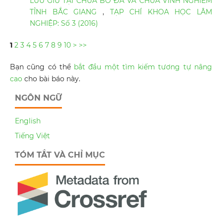
LƯU GIỮ TẠI CHÙA BỔ ĐÀ VÀ CHÙA VĨNH NGHIÊM
TỈNH BẮC GIANG
,
TẠP CHÍ KHOA HỌC LÂM
NGHIỆP: Số 3 (2016)
1
2
3
4
5
6
7
8
9
10
>
>>
Bạn cũng có thể
bắt đầu một tìm kiếm tương tự nâng
cao
cho bài báo này.
NGÔN NGỮ
English
Tiếng Việt
TÓM TẮT VÀ CHỈ MỤC