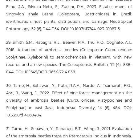
Filho, J.A., Silveira Neto, S., Zucchi, R.A., 2023. Establishment of
Sinoxylon anale Lesne (Coleoptera, Bostrichidae) in Brazil:
identification, host plants, distribution, and damage. Neotropical
Entomology, 52 (6), 1144-1154. DOI: 10.1007/s13744-023-01087-5.
29. Smith, S.M., Rabaglia, R.J., Beaver, R.A., Thu, P.Q., Cognato, A.I.,
2018. Attraction of ambrosia beetles (Coleoptera: Curculionidae:
Scolytinae: Xyleborini) to semiochemicals in Vietnam, with new
records and a new species. The Coleopterists Bulletin, 72 (4), 838-
844. DOI: 10.1649/0010-065X-72.4.838.
30. Tarno, H., Setiawan, Y., Putri, R.A.A., Nardo, A., Tsamarah, F.G.,
Asri, J., Wang, J., 2022. Effect of pine forest management on the
diversity of ambrosia beetles (Curculionidae: Platypodinae and
Scolytinae) in east Java, Indonesia. Diversity, 14 (6), 484. DOI:
10.3390/d14060484.
31. Tarno, H., Setiawan, Y., Rahardjo, B.T., Wang, J., 2021. Evaluation
of the ambrosia beetles traps on Pterocarpus indicus in Indonesia.