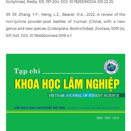
Scolytinae). Redia, 105, 197-204. DOI: 10.19263/REDIA-105.22.25.
39. 39. Zhang, Y.F., Meng, L.Z., Beaver, R.A., 2022. A review of the
non-lyctine powder-post beetles of Yunnan (China) with a new
genus and new species (Coleoptera: Bostrichidae). Zootaxa, 5091 (4),
501-545. DOI: 10.11646/zootaxa.5091.4.1.