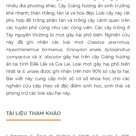
nhiều địa phương khác. Cây Giáng hương ấn sinh trưởng
khá nhanh, thân thẳng, tán lá và hoa đẹp. Loài cây này rất
phù hợp để trồng phân tán và trồng cây cảnh quan trên
các tuyến phố cũng như các công viên. Các cây trồng ở
Tây nguyên thường bị mọt gây hại phổ biến. Nghiên cứu
này đã ghi nhận các loài mọt
Cnestus aterrimus
,
Hypothenemus birmanus
,
Sinoxylon anale
,
Xylosandrus
compactus
và
X. discolor
gây hại trên cây Giáng hương
ấn tại tỉnh Đắk Lắk và Gia Lai. Loài mọt gây hại phổ biến
nhất là
S. anale
, được ghi nhận trên hơn 90% số cây bị hại.
Bài viết này cung cấp một số cơ sở khoa học cho các
nghiên cứu tiếp theo về đặc điểm sinh học, sinh thái và
phòng trừ các loài sâu hại này.
TÀI LIỆU THAM KHẢO