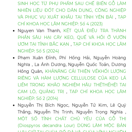
SINH HỌC TỪ PHỤ PHẨM SAU CHẾ BIẾN GỖ LÀM
NHIÊN LIỆU ĐỐT CHO DÂN DỤNG, CÔNG NGHIỆP
VÀ PHỤC VỤ XUẤT KHẨU TẠI TỈNH YÊN BÁI
,
TẠP
CHÍ KHOA HỌC LÂM NGHIỆP: Số 4 (2023)
Nguyen Van Thanh,
KẾT QUẢ ĐIỀU TRA THÀNH
PHẦN SÂU HẠI CÂY KEO, QUẾ VÀ HỒI Ở VƯỜN
ƯƠM TẠI TỈNH BẮC KẠN
,
TẠP CHÍ KHOA HỌC LÂM
NGHIỆP: Số 5 (2024)
Phạm Xuân Đỉnh, Phí Hồng Hải, Nguyễn Hoàng
Nghĩa , La Ánh Dương, Nguyễn Quốc Toản, Dương
Hồng Quân,
KHẢNĂNG CẢI THIỆN VỀKHỐI LƯỢNG
RIÊNG VÀ HÀM LƯỢNG CELLULOSE CỦA KEO LÁ
LIỀM TRONG KHẢO NGHIỆM HẬU THẾTHẾHỆ1 TẠI
CAM LỘ, QUẢNG TRỊ
,
TẠP CHÍ KHOA HỌC LÂM
NGHIỆP: Số 2 (2014)
Nguyễn Thị Bích Ngọc, Nguyễn Tử Kim, Lê Quý
Thắng, Nguyễn Thị Trịnh, Nguyễn Trọng Nghĩa ,
MỘT SỐ TÍNH CHẤT CHỦ YẾU CỦA GỖ THỊ
(Diospyros decandra Lour) DÙNG LÀM MỘC BẢN