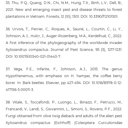
35. Thu, P.Q., Quang, D.N., Chi, N.M., Hung, T.X., Binh, L.V., Dell, B.,
2021. New and emerging insect pest and disease threats to forest
plantations in Vietnam. Forests, 12 (10), 1301. DOI: 10.3390/f12101301.
36. Urvois, T., Perrier, C., Roques, A., Sauné, L., Courtin, C., Li, Y.,
Johnson, A.J., Hulcr, J., Auger-Rozenberg, M.A., Kerdelhué, C., 2022.
A first inference of the phylogeography of the worldwide invader
Xylosandrus compactus. Journal of Pest Science, 95 (3), 1217-1231.
DOI: 10.1007/s10340-021-01443-7.
37. Vega, F.E., Infante, F., Johnson, A.J., 2015. The genus
Hypothenemus, with emphasis on H. hampei, the coffee berry
borer. In: Bark beetles. Elsevier, pp 427-494. DOI: 10.1016/B978-0-12-
417156-5.00011-3.
38. Vitale, S., Toccafondi, P., Luongo, L., Binazzi, F., Petrucci, M.,
Francardi, V., Landi, S., Giovannini, L., Simoni, S., Roversi, P.F., 2022.
Fungi obtained from olive twig dieback and adults of the alien pest
Xylosandrus compactus (Eichhoff) (Coleoptera Curculionidae