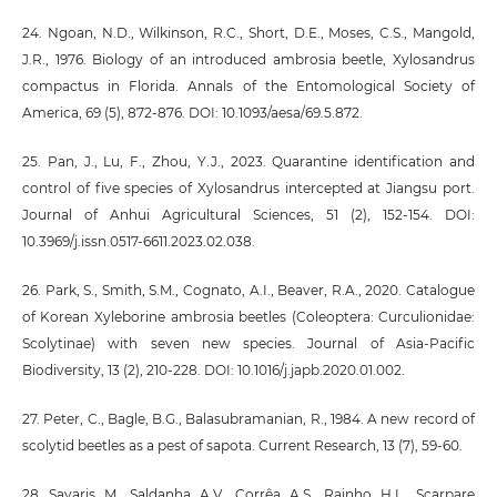
24. Ngoan, N.D., Wilkinson, R.C., Short, D.E., Moses, C.S., Mangold,
J.R., 1976. Biology of an introduced ambrosia beetle, Xylosandrus
compactus in Florida. Annals of the Entomological Society of
America, 69 (5), 872-876. DOI: 10.1093/aesa/69.5.872.
25. Pan, J., Lu, F., Zhou, Y.J., 2023. Quarantine identification and
control of five species of Xylosandrus intercepted at Jiangsu port.
Journal of Anhui Agricultural Sciences, 51 (2), 152-154. DOI:
10.3969/j.issn.0517-6611.2023.02.038.
26. Park, S., Smith, S.M., Cognato, A.I., Beaver, R.A., 2020. Catalogue
of Korean Xyleborine ambrosia beetles (Coleoptera: Curculionidae:
Scolytinae) with seven new species. Journal of Asia-Pacific
Biodiversity, 13 (2), 210-228. DOI: 10.1016/j.japb.2020.01.002.
27. Peter, C., Bagle, B.G., Balasubramanian, R., 1984. A new record of
scolytid beetles as a pest of sapota. Current Research, 13 (7), 59-60.
28. Savaris, M., Saldanha, A.V., Corrêa, A.S., Rainho, H.L., Scarpare