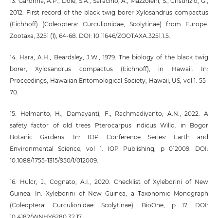
13. Garonna, A.P., Dole, S.A., Saracino, A., Mazzoleni, S., Cristinzio, G.,
2012. First record of the black twig borer Xylosandrus compactus
(Eichhoff) (Coleoptera: Curculionidae, Scolytinae) from Europe.
Zootaxa, 3251 (1), 64-68. DOI: 10.11646/ZOOTAXA.3251.1.5.
14. Hara, A.H., Beardsley, J.W., 1979. The biology of the black twig
borer, Xylosandrus compactus (Eichhoff), in Hawaii. In:
Proceedings, Hawaiian Entomological Society, Hawaii, US, vol 1. 55-
70.
15. Helmanto, H., Damayanti, F., Rachmadiyanto, A.N., 2022. A
safety factor of old trees Pterocarpus indicus Willd. in Bogor
Botanic Gardens. In: IOP Conference Series: Earth and
Environmental Science, vol 1. IOP Publishing, p 012009. DOI:
10.1088/1755-1315/950/1/012009.
16. Hulcr, J., Cognato, A.I., 2020. Checklist of Xyleborini of New
Guinea. In: Xyleborini of New Guinea, a Taxonomic Monograph
(Coleoptera: Curculionidae: Scolytinae). BioOne, p 17. DOI:
10.4182/WNHY6280.32.17.