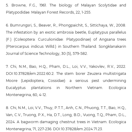
5. Browne, F.G., 1961. The biology of Malayan Scolytidae and
Platypodidae. Malayan Forest Records, 22, 1-255.
6. Bumrungsri, S., Beaver, R., Phongpaichit, S., Sittichaya, W., 2008.
The infestation by an exotic ambrosia beetle, Euplatypus parallelus
(F.) (Coleoptera: Curculionidae: Platypodinae) of Angsana trees
(Pterocarpus indicus Willd.) in Southern Thailand. Songklanakarin
Journal of Science Technology, 30 (5), 579-582.
7. Chi, N.M., Bao, H.Q., Pham, D.L., Loi, V.V., Yakovlev, R.V., 2022.
DOI:10.37828/em.2022.60.2. The stem borer Zeuzera multistrigata
Moore (Lepidoptera, Cossidae): a serious pest undermining
Eucalyptus plantations in Northern Vietnam. Ecologica
Montenegrina, 60, 4-12.
8. Chi, N.M., Loi, V.V., Thuy, P.T.T., Anh, C.N., Phuong, T.T., Bao, H.Q.,
Van, C.V., Truong, P.X., Ha, D.T., Long, B.D., Vuong, T.Q., Pham, D.L.,
2024. A bagworm damaging chestnut trees in Vietnam. Ecologica
Montenegrina, 71, 227-236. DOI:10.37828/em.2024.71.23.