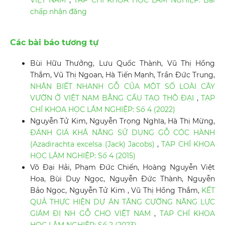
VIỆT NAM
,
TẠP CHÍ KHOA HỌC LÂM NGHIỆP: Bài
chấp nhận đăng
Các bài báo tương tự
Bùi Hữu Thưởng, Lưu Quốc Thành, Vũ Thị Hồng
Thắm, Vũ Thị Ngoan, Hà Tiến Mạnh, Trần Đức Trung,
NHẬN BIẾT NHANH GỖ CỦA MỘT SỐ LOÀI CÂY
VƯỜN Ở VIỆT NAM BẰNG CẤU TẠO THÔ ĐẠI
,
TẠP
CHÍ KHOA HỌC LÂM NGHIỆP: Số 4 (2022)
Nguyễn Tử Kim, Nguyễn Trọng Nghĩa, Hà Thị Mừng,
ĐÁNH GIÁ KHÂ NĂNG SỬ DỤNG GỖ CÓC HÀNH
(Azadirachta excelsa (Jack) Jacobs)
,
TẠP CHÍ KHOA
HỌC LÂM NGHIỆP: Số 4 (2015)
Võ Đại Hải, Phạm Đức Chiến, Hoàng Nguyễn Việt
Hoa, Bùi Duy Ngọc, Nguyễn Đức Thành, Nguyễn
Bảo Ngọc, Nguyễn Tử Kim , Vũ Thị Hồng Thắm,
KẾT
QUẢ THỰC HIỆN DỰ ÁN TĂNG CƯỜNG NĂNG LỰC
GIÁM ĐỊ NH GỖ CHO VIỆT NAM
,
TẠP CHÍ KHOA