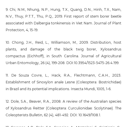
9. Chi, N.M., Nhung, N.P., Hung, T.X., Quang, D.N., Hinh, T.X., Nam,
N.V., Thuy, P.T.T., Thu, P.Q., 2019. First report of stem borer beetle
associated with Dalbergia tonkinensis in Viet Nam. Journal of Plant
Protection, 4, 15-19.
10. Chong, J.H., Reid, L., Williamson, M., 2009. Distribution, host
plants, and damage of the black twig borer, Xylosandrus
compactus (Eichhoff), in South Carolina. Journal of Agricultural
Urban Entomology, 26 (4), 199-208. DOI:10.3954/1523-5475-26.4.199.
11. De Souza Covre, L., Hack, R.A., Flechtmann, C.A.H., 2023.
Establishment of Sinoxylon anale Lesne (Coleoptera: Bostrichidae)
in Brazil and its potential implications. Insecta Mundi, 1005, 1-6.
12. Dole, S.A., Beaver, R.A., 2008. A review of the Australian species
of Xylosandrus Reitter (Coleoptera: Curculionidae: Scolytinae). The
Coleopterists Bulletin, 62 (4), 481-492. DOI: 10.1649/1108.1.