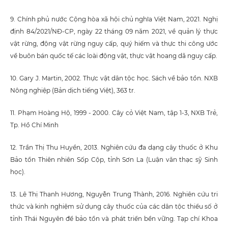
9. Chính phủ nước Cộng hòa xã hội chủ nghĩa Việt Nam, 2021. Nghị
định 84/2021/NĐ-CP, ngày 22 tháng 09 năm 2021, về quản lý thực
vật rừng, động vật rừng nguy cấp, quý hiếm và thực thi công ước
về buôn bán quốc tế các loài động vật, thực vật hoang dã nguy cấp.
10. Gary J. Martin, 2002. Thực vật dân tộc học. Sách về bảo tồn. NXB
Nông nghiệp (Bản dịch tiếng Việt), 363 tr.
11. Phạm Hoàng Hộ, 1999 - 2000. Cây cỏ Việt Nam, tập 1-3, NXB Trẻ,
Tp. Hồ Chí Minh
12. Trần Thị Thu Huyền, 2013. Nghiên cứu đa dạng cây thuốc ở Khu
Bảo tồn Thiên nhiên Sốp Cộp, tỉnh Sơn La (Luận văn thạc sỹ Sinh
học).
13. Lê Thị Thanh Hương, Nguyễn Trung Thành, 2016. Nghiên cứu tri
thức và kinh nghiệm sử dụng cây thuốc của các dân tộc thiểu số ở
tỉnh Thái Nguyên để bảo tồn và phát triển bền vững. Tạp chí Khoa