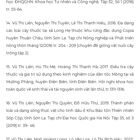
học ĐHQGHN: Khoa học Tự nhiên và Công nghệ, Tập 32, Số 1 (2016)
tr. 55-64.
14. Vũ Thị Liên, Nguyễn Thị Tuyền, Lê Thị Thanh Hiếu, 2016. Đa dạng
các loài cây thuốc tại xã Long Hẹ thuộc khu rừng đặc dụng Copia
huyện Thuận Châu, tỉnh Sơn La. Tạp chí Nông nghiệp và Phát triển
nông thôn tháng 12/2016 tr. 204 - 209 (chuyên đề giống vật nuôi cây
trồng tập 2).
15. Vũ Thị Liên, Hù Thị Mé, Hoàng Thị Thanh Hà, 2017. Điều tra cây
thuốc và giá trị sử dụng theo kinh nghiệm của dân tộc Mông tại xã
Mường Phăng, huyện Điện Biên, tỉnh Điện Biên. Hội nghị khoa học
toàn quốc về sinh thái và tài nguyên sinh vật lần thứ, tr.1311-1316.
16. Vũ Thị Liên, Nguyễn Thị Quyên, Đỗ Hữu Thư, 2019. Thành phần
loài và dạng sống thực vật cho tinh dầu ở Khu Bảo tồn Thiên nhiên
Sốp Cộp, tỉnh Sơn La. Tạp chí Đại học Quốc gia Hà Nội. Tập 35, số 3
(2019) tr. 39- 46.
17. Vũ Thị Liên, Ngô Hoàng Long, Lò Văn Loa, Lò Thị Bích Hậu, 2022.