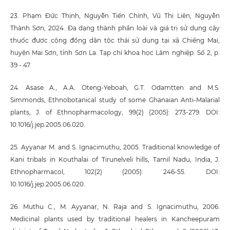
23. Phạm Đức Thịnh, Nguyễn Tiến Chính, Vũ Thị Liên, Nguyễn
Thành Sơn, 2024. Đa dạng thành phần loài và giá trị sử dụng cây
thuốc được cộng đồng dân tộc thái sử dụng tại xã Chiềng Mai,
huyện Mai Sơn, tỉnh Sơn La. Tạp chí khoa học Lâm nghiệp. Số 2, p.
39 - 47.
24. Asase A., A.A. Oteng-Yeboah, G.T. Odamtten and M.S.
Simmonds, Ethnobotanical study of some Ghanaian Anti-Malarial
plants, J. of Ethnopharmacology, 99(2) (2005): 273-279. DOI:
10.1016/j.jep.2005.06.020.
25. Ayyanar M. and S. Ignacimuthu, 2005. Traditional knowledge of
Kani tribals in Kouthalai of Tirunelveli hills, Tamil Nadu, India, J.
Ethnopharmacol, 102(2) (2005): 246-55. DOI:
10.1016/j.jep.2005.06.020.
26. Muthu C., M. Ayyanar, N. Raja and S. Ignacimuthu, 2006.
Medicinal plants used by traditional healers in Kancheepuram