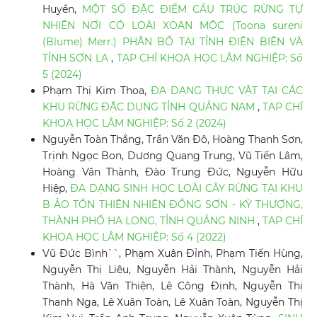
Huyền,
MỘT SỐ ĐẶC ĐIỂM CẤU TRÚC RỪNG TỰ
NHIÊN NƠI CÓ LOÀI XOAN MỘC (Toona sureni
(Blume) Merr.) PHÂN BỐ TẠI TỈNH ĐIỆN BIÊN VÀ
TỈNH SƠN LA
,
TẠP CHÍ KHOA HỌC LÂM NGHIỆP: Số
5 (2024)
Phạm Thị Kim Thoa,
ĐA DẠNG THỰC VẬT TẠI CÁC
KHU RỪNG ĐẶC DỤNG TỈNH QUẢNG NAM
,
TẠP CHÍ
KHOA HỌC LÂM NGHIỆP: Số 2 (2024)
Nguyễn Toàn Thắng, Trần Văn Đô, Hoàng Thanh Sơn,
Trịnh Ngọc Bon, Dương Quang Trung, Vũ Tiến Lâm,
Hoàng Văn Thành, Đào Trung Đức, Nguyễn Hữu
Hiệp,
ĐA DẠNG SINH HỌC LOÀI CÂY RỪNG TẠI KHU
B ẢO TỒN THIÊN NHIÊN ĐỒNG SƠN - KỲ THƯỢNG,
THÀNH PHỐ HẠ LONG, TỈNH QUẢNG NINH
,
TẠP CHÍ
KHOA HỌC LÂM NGHIỆP: Số 4 (2022)
Vũ Đức Bình``, Phạm Xuân Đỉnh, Phạm Tiến Hùng,
Nguyễn Thị Liệu, Nguyễn Hải Thành, Nguyễn Hải
Thành, Hà Văn Thiện, Lê Công Định, Nguyễn Thị
Thanh Nga, Lê Xuân Toàn, Lê Xuân Toàn, Nguyễn Thị