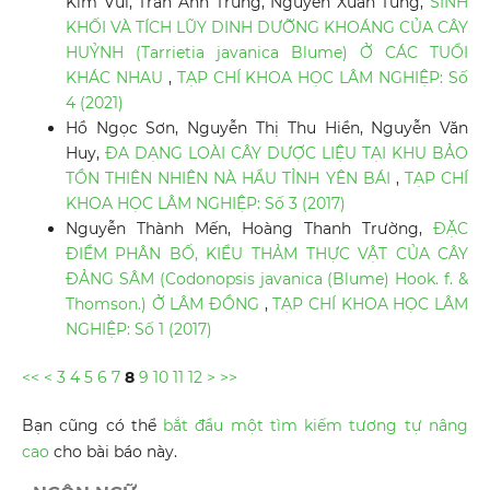
Kim Vui, Trần Anh Trung, Nguyễn Xuân Tùng,
SINH
KHỐI VÀ TÍCH LŨY DINH DƯỠNG KHOÁNG CỦA CÂY
HUỶNH (Tarrietia javanica Blume) Ở CÁC TUỔI
KHÁC NHAU
,
TẠP CHÍ KHOA HỌC LÂM NGHIỆP: Số
4 (2021)
Hồ Ngọc Sơn, Nguyễn Thị Thu Hiền, Nguyễn Văn
Huy,
ĐA DẠNG LOÀI CÂY DƯỢC LIỆU TẠI KHU BẢO
TỒN THIÊN NHIÊN NÀ HẨU TỈNH YÊN BÁI
,
TẠP CHÍ
KHOA HỌC LÂM NGHIỆP: Số 3 (2017)
Nguyễn Thành Mến, Hoàng Thanh Trường,
ĐẶC
ĐIỂM PHÂN BỐ, KIỂU THẢM THỰC VẬT CỦA CÂY
ĐẢNG SÂM (Codonopsis javanica (Blume) Hook. f. &
Thomson.) Ở LÂM ĐỒNG
,
TẠP CHÍ KHOA HỌC LÂM
NGHIỆP: Số 1 (2017)
<<
<
3
4
5
6
7
8
9
10
11
12
>
>>
Bạn cũng có thể
bắt đầu một tìm kiếm tương tự nâng
cao
cho bài báo này.