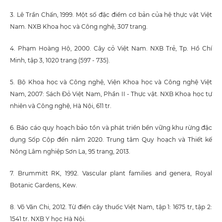
3. Lê Trần Chấn, 1999. Một số đặc điểm cơ bản của hệ thực vật Việt
Nam. NXB Khoa học và Công nghệ, 307 trang.
4. Phạm Hoàng Hộ, 2000. Cây cỏ Việt Nam. NXB Trẻ, Tp. Hồ Chí
Minh, tập 3, 1020 trang (597 - 735).
5. Bộ Khoa học và Công nghệ, Viện Khoa học và Công nghệ Việt
Nam, 2007: Sách Đỏ Việt Nam, Phần II - Thực vật. NXB Khoa học tự
nhiên và Công nghệ, Hà Nội, 611 tr.
6. Báo cáo quy hoạch bảo tồn và phát triển bền vững khu rừng đặc
dụng Sốp Cộp đến năm 2020. Trung tâm Quy hoạch và Thiết kế
Nông Lâm nghiệp Sơn La, 95 trang, 2013.
7. Brummitt RK, 1992. Vascular plant families and genera, Royal
Botanic Gardens, Kew.
8. Võ Văn Chi, 2012. Từ điển cây thuốc Việt Nam, tập 1: 1675 tr, tập 2:
1541 tr. NXB Y học Hà Nội.