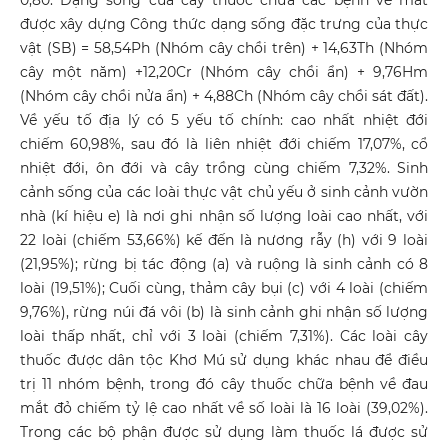
0,80. Dạng sống của cây thuốc chữa các bệnh về mắt
được xây dựng Công thức dạng sống đặc trưng của thực
vật (SB) = 58,54Ph (Nhóm cây chồi trên) + 14,63Th (Nhóm
cây một năm) +12,20Cr (Nhóm cây chồi ẩn) + 9,76Hm
(Nhóm cây chồi nửa ẩn) + 4,88Ch (Nhóm cây chồi sát đất).
Về yếu tố địa lý có 5 yếu tố chính: cao nhất nhiệt đới
chiếm 60,98%, sau đó là liên nhiệt đới chiếm 17,07%, cổ
nhiệt đới, ôn đới và cây trồng cùng chiếm 7,32%. Sinh
cảnh sống của các loài thực vật chủ yếu ở sinh cảnh vườn
nhà (kí hiệu e) là nơi ghi nhận số lượng loài cao nhất, với
22 loài (chiếm 53,66%) kế đến là nương rẫy (h) với 9 loài
(21,95%); rừng bị tác động (a) và ruộng là sinh cảnh có 8
loài (19,51%); Cuối cùng, thảm cây bụi (c) với 4 loài (chiếm
9,76%), rừng núi đá vôi (b) là sinh cảnh ghi nhận số lượng
loài thấp nhất, chỉ với 3 loài (chiếm 7,31%). Các loài cây
thuốc được dân tộc Khơ Mú sử dụng khác nhau để điều
trị 11 nhóm bệnh, trong đó cây thuốc chữa bệnh về đau
mắt đỏ chiếm tỷ lệ cao nhất về số loài là 16 loài (39,02%).
Trong các bộ phận được sử dụng làm thuốc lá được sử