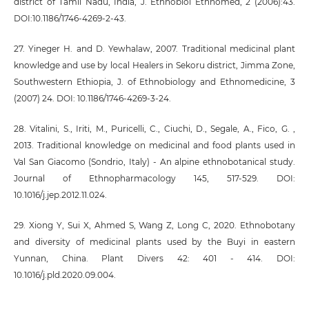
district of Tamil Nadu, India, J. Ethnobiol Ethnomed, 2 (2006):43.
DOI:10.1186/1746-4269-2-43.
27. Yineger H. and D. Yewhalaw, 2007. Traditional medicinal plant
knowledge and use by local Healers in Sekoru district, Jimma Zone,
Southwestern Ethiopia, J. of Ethnobiology and Ethnomedicine, 3
(2007) 24. DOI: 10.1186/1746-4269-3-24.
28. Vitalini, S., Iriti, M., Puricelli, C., Ciuchi, D., Segale, A., Fico, G. ,
2013. Traditional knowledge on medicinal and food plants used in
Val San Giacomo (Sondrio, Italy) - An alpine ethnobotanical study.
Journal of Ethnopharmacology 145, 517-529. DOI:
10.1016/j.jep.2012.11.024.
29. Xiong Y, Sui X, Ahmed S, Wang Z, Long C, 2020. Ethnobotany
and diversity of medicinal plants used by the Buyi in eastern
Yunnan, China. Plant Divers 42: 401 - 414. DOI:
10.1016/j.pld.2020.09.004.