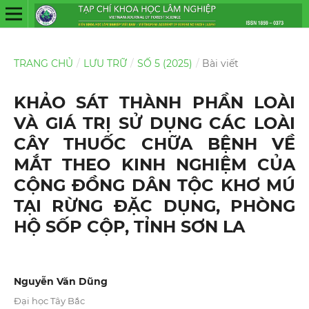
TRANG CHỦ
/
LƯU TRỮ
/
SỐ 5 (2025)
/
Bài viết
KHẢO SÁT THÀNH PHẦN LOÀI
VÀ GIÁ TRỊ SỬ DỤNG CÁC LOÀI
CÂY THUỐC CHỮA BỆNH VỀ
MẮT THEO KINH NGHIỆM CỦA
CỘNG ĐỒNG DÂN TỘC KHƠ MÚ
TẠI RỪNG ĐẶC DỤNG, PHÒNG
HỘ SỐP CỘP, TỈNH SƠN LA
Nguyễn Văn Dũng
Đại học Tây Bắc