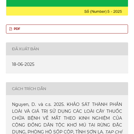
PDF
ĐÃ XUẤT BẢN
18-06-2025
CÁCH TRÍCH DẪN
Nguyen, D. và c.s. 2025. KHẢO SÁT THÀNH PHẦN
LOÀI VÀ GIÁ TRỊ SỬ DỤNG CÁC LOÀI CÂY THUỐC
CHỮA BỆNH VỀ MẮT THEO KINH NGHIỆM CỦA
CỘNG ĐỒNG DÂN TỘC KHƠ MÚ TẠI RỪNG ĐẶC
DỤNG, PHÒNG HỘ SỐP CỘP, TỈNH SƠN LA.
TẠP CHÍ