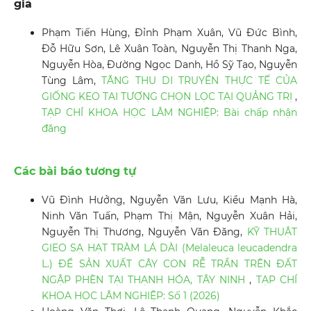
giả
Phạm Tiến Hùng, Đỉnh Phạm Xuân, Vũ Đức Bình,
Đỗ Hữu Sơn, Lê Xuân Toàn, Nguyễn Thị Thanh Nga,
Nguyễn Hòa, Đường Ngọc Danh, Hồ Sỹ Tạo, Nguyễn
Tùng Lâm,
TĂNG THU DI TRUYỀN THỰC TẾ CỦA
GIỐNG KEO TAI TƯỢNG CHỌN LỌC TẠI QUẢNG TRỊ
,
TẠP CHÍ KHOA HỌC LÂM NGHIỆP: Bài chấp nhận
đăng
Các bài báo tương tự
Vũ Đình Hưởng, Nguyễn Văn Lưu, Kiều Mạnh Hà,
Ninh Văn Tuấn, Phạm Thị Mận, Nguyễn Xuân Hải,
Nguyễn Thị Thương, Nguyễn Văn Đăng,
KỸ THUẬT
GIEO SẠ HẠT TRÀM LÁ DÀI (Melaleuca leucadendra
L.) ĐỂ SẢN XUẤT CÂY CON RỄ TRẦN TRÊN ĐẤT
NGẬP PHÈN TẠI THẠNH HÓA, TÂY NINH
,
TẠP CHÍ
KHOA HỌC LÂM NGHIỆP: Số 1 (2026)