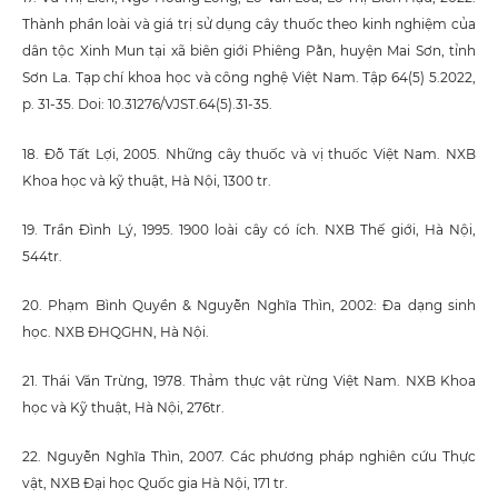
Thành phần loài và giá trị sử dụng cây thuốc theo kinh nghiệm của
dân tộc Xinh Mun tại xã biên giới Phiêng Pằn, huyện Mai Sơn, tỉnh
Sơn La. Tạp chí khoa học và công nghệ Việt Nam. Tập 64(5) 5.2022,
p. 31-35. Doi: 10.31276/VJST.64(5).31-35.
18. Đỗ Tất Lợi, 2005. Những cây thuốc và vị thuốc Việt Nam. NXB
Khoa học và kỹ thuật, Hà Nội, 1300 tr.
19. Trần Đình Lý, 1995. 1900 loài cây có ích. NXB Thế giới, Hà Nội,
544tr.
20. Phạm Bình Quyền & Nguyễn Nghĩa Thìn, 2002: Đa dạng sinh
học. NXB ĐHQGHN, Hà Nội.
21. Thái Văn Trừng, 1978. Thảm thực vật rừng Việt Nam. NXB Khoa
học và Kỹ thuật, Hà Nội, 276tr.
22. Nguyễn Nghĩa Thìn, 2007. Các phương pháp nghiên cứu Thực
vật, NXB Đại học Quốc gia Hà Nội, 171 tr.