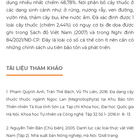
dụng nhiều nhất chiếm 48,78%. Nơi phân bố cây thuốc ở
các dạng sinh cảnh như: ở rừng, nương rẫy, ven đường,
vườn nhà, thảm cây bụi, khe nước ẩm. Đã xác định được 1
loài cây thuốc (chiếm 2,44%) có nguy cơ bị đe dọa được
ghi trong Sách đỏ Việt Nam (2007) và trong Nghị định
84/2021/NĐ-CP. Đây là loài có số cá thể còn ít nên cần có
những chính sách ưu tiên bảo tồn và phát triển.
TÀI LIỆU THAM KHẢO
1. Phạm Quỳnh Anh, Trần Thế Bách, Vũ Thị Liên, 2016. Đa dạng cây
thuốc thuộc ngành Ngọc Lan (Magnoliophyta) tại Khu Bảo tồn
Thiên nhiên Tà Xùa tỉnh Sơn La. Tạp chí Khoa học, Đại học Quốc gia
Hà Nội. Khoa học Tự nhiên và Công nghệ. Tập 32.Số 1- 2016.tr. 8- 13.
2. Nguyễn Tiến Bân (Chủ biên), 2005. Danh lục các loài thực vật Việt
Nam (Tập 2). Nhà xuất bản Nông nghiệp, Hà Nội. 1248 trang.