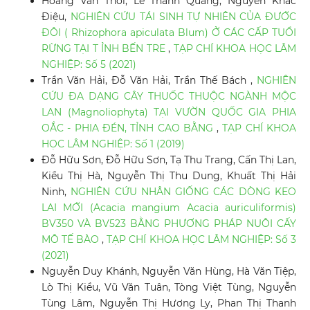
Hoàng Văn Thơi, Lê Thanh Quang, Nguyễn Khắc
Điệu,
NGHIÊN CỨU TÁI SINH TỰ NHIÊN CỦA ĐƯỚC
ĐÔI ( Rhizophora apiculata Blum) Ở CÁC CẤP TUỔI
RỪNG TẠI T ỈNH BẾN TRE
,
TẠP CHÍ KHOA HỌC LÂM
NGHIỆP: Số 5 (2021)
Trần Văn Hải, Đỗ Văn Hải, Trần Thế Bách ,
NGHIÊN
CỨU ĐA DẠNG CÂY THUỐC THUỘC NGÀNH MỘC
LAN (Magnoliophyta) TẠI VƯỜN QUỐC GIA PHIA
OẮC - PHIA ĐÉN, TỈNH CAO BẰNG
,
TẠP CHÍ KHOA
HỌC LÂM NGHIỆP: Số 1 (2019)
Đỗ Hữu Sơn, Đỗ Hữu Sơn, Tạ Thu Trang, Cấn Thị Lan,
Kiều Thị Hà, Nguyễn Thị Thu Dung, Khuất Thị Hải
Ninh,
NGHIÊN CỨU NHÂN GIỐNG CÁC DÒNG KEO
LAI MỚI (Acacia mangium Acacia auriculiformis)
BV350 VÀ BV523 BẰNG PHƯƠNG PHÁP NUÔI CẤY
MÔ TẾ BÀO
,
TẠP CHÍ KHOA HỌC LÂM NGHIỆP: Số 3
(2021)
Nguyễn Duy Khánh, Nguyễn Văn Hùng, Hà Văn Tiệp,
Lò Thị Kiều, Vũ Văn Tuân, Tòng Việt Tùng, Nguyễn
Tùng Lâm, Nguyễn Thị Hương Ly, Phan Thị Thanh