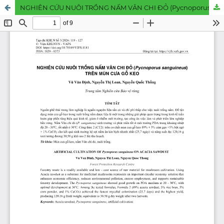
NGHIÊN CỨU NUÔI TRỒNG NẤM VÂN CHI ĐỎ (Pycnoporus sanguineus) TRÊN MÙN CƯA GỖ KEO