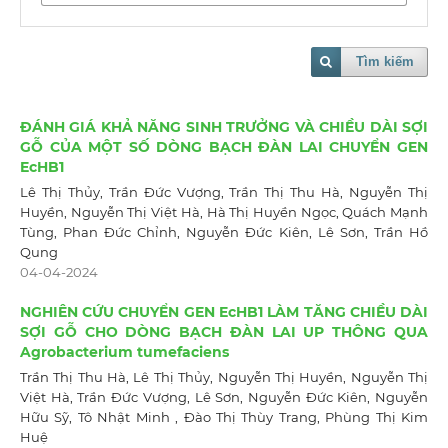
Tìm kiếm
ĐÁNH GIÁ KHẢ NĂNG SINH TRƯỞNG VÀ CHIỀU DÀI SỢI
GỖ CỦA MỘT SỐ DÒNG BẠCH ĐÀN LAI CHUYỂN GEN
EcHB1
Lê Thị Thủy, Trần Đức Vượng, Trần Thị Thu Hà, Nguyễn Thị
Huyền, Nguyễn Thị Việt Hà, Hà Thị Huyền Ngọc, Quách Mạnh
Tùng, Phan Đức Chỉnh, Nguyễn Đức Kiên, Lê Sơn, Trần Hồ
Qung
04-04-2024
NGHIÊN CỨU CHUYỂN GEN EcHB1 LÀM TĂNG CHIỀU DÀI
SỢI GỖ CHO DÒNG BẠCH ĐÀN LAI UP THÔNG QUA
Agrobacterium tumefaciens
Trần Thị Thu Hà, Lê Thị Thủy, Nguyễn Thị Huyền, Nguyễn Thị
Việt Hà, Trần Đức Vượng, Lê Sơn, Nguyễn Đức Kiên, Nguyễn
Hữu Sỹ, Tô Nhật Minh , Đào Thị Thùy Trang, Phùng Thị Kim
Huệ