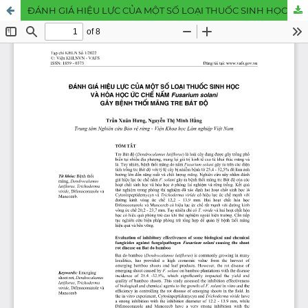
ĐÁNH GIÁ HIỆU LỰC CỦA MỘT SỐ LOẠI THUỐC SINH HỌC VÀ HÓA HỌC ỨC CHẾ NẤM Fusarium solani GÂY BỆNH THỐI MĂNG TRE BÁT Đ Ộ