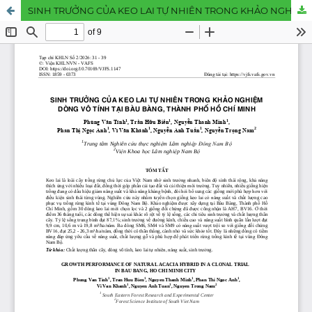
SINH TRƯỞNG CỦA KEO LAI TỰ NHIÊN TRONG KHẢO NGHIỆM DÒNG VÔ TÍNH TẠI BÀU BÀNG, THÀNH PHỐ HỒ CHÍ MINH